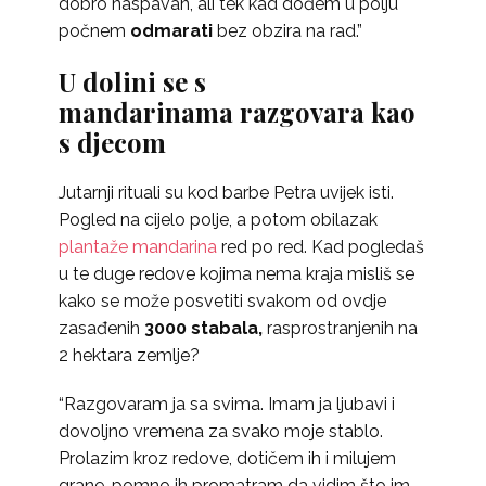
dobro naspavan, ali tek kad dođem u polju
počnem
odmarati
bez obzira na rad.”
U dolini se s
mandarinama razgovara kao
s djecom
Jutarnji rituali su kod barbe Petra uvijek isti.
Pogled na cijelo polje, a potom obilazak
plantaže mandarina
red po red. Kad pogledaš
u te duge redove kojima nema kraja misliš se
kako se može posvetiti svakom od ovdje
zasađenih
3000 stabala,
rasprostranjenih na
2 hektara zemlje?
“Razgovaram ja sa svima. Imam ja ljubavi i
dovoljno vremena za svako moje stablo.
Prolazim kroz redove, dotičem ih i milujem
grane, pomno ih promatram da vidim što im