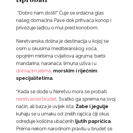
“Dobro nam došli!” Čuje se srdačna glas
našeg domaćina Pave dok prihvaća konop i
privezuje lađicu o mul pred konobom.
Neretvanska dolina je destinacija u kojoj se
osim u okusima mediteranskog voća,
opojnim mirisima cvijetova agruma, berbi
mandarina, naranača, limuna uživa i u
domaćim jelima
,
morskim i riječnim
specijalitetima
.
“Kada se dođe u Neretvu mora se probati
neretvanski brudet
. Svatko ga sprema na svoj
način, ali baza je uvijek ista.
Žabe i jegulje
kuhaju se u umaku od zrelih rajčica čiji okus
određuje količina ubačenih
ljutih papričica
.
Prema nekom narodnom pravilu u brudet se