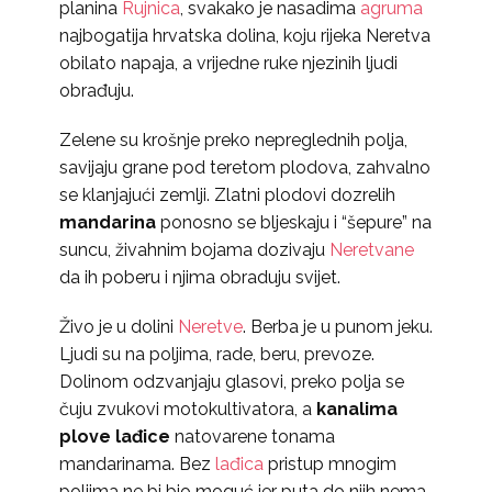
planina
Rujnica
, svakako je nasadima
agruma
najbogatija hrvatska dolina, koju rijeka Neretva
obilato napaja, a vrijedne ruke njezinih ljudi
obrađuju.
Zelene su krošnje preko nepreglednih polja,
savijaju grane pod teretom plodova, zahvalno
se klanjajući zemlji. Zlatni plodovi dozrelih
mandarina
ponosno se bljeskaju i “šepure” na
suncu, živahnim bojama dozivaju
Neretvane
da ih poberu i njima obraduju svijet.
Živo je u dolini
Neretve
. Berba je u punom jeku.
Ljudi su na poljima, rade, beru, prevoze.
Dolinom odzvanjaju glasovi, preko polja se
čuju zvukovi motokultivatora, a
kanalima
plove lađice
natovarene tonama
mandarinama. Bez
lađica
pristup mnogim
poljima ne bi bio moguć jer puta do njih nema,