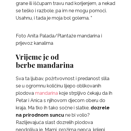
grane ili iščupam travu nad korijenjem, a nekad
se teško i razbole, pa im ne mogu pomoći.
Usahnu, i tada je moja bol golema. ”
Foto Anita Palada/Plantaže mandarina i
prijevoz kanalima
Vrijeme je od
berbe mandarina
Sva ta ljubav, požrtvovnost i predanost slila
se u ogromnu količinu lijepo oblikovanih
plodova
mandarina
koje strpljivo čekaju da ih
Petar i Anica s njihovom djecom oberu do
kraja. Ma tko ih tako sočne i slatke,
dozrele
na prirodnom suncu
ne bi volio?
Razlijevajuća slast dozrelih plodova
neodoljiva je. Mami, prožima nepca, krijepi