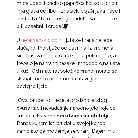
mora ubaciti onoliko papričica koliko u loncu
ima glava od ribe – znalački objašnjava Pave i
nastavlja. “Nema lošeg brudeta, samo može
biti posebniji i drugačiji.”
U
neretvanskoj dolini
ljuta se hrana ne jede
slučajno. Proistječe od davnina, iz vremena
siromaštva. Danonoćno se po polju radilo, a
trebalo je nahraniti težake i mnogobrojna usta
u kući. Od malo raspoložive hrane moralo se
skuhati nešto pikantno da utaži glad i
podigne tijelo.
“Ovaj brudet koji jedete približno je istog
okusa kao i nekadašnje narodno jelo koje se
kuhalo u kućama
neretvanskih obitelji.
Danas kuham isti brudet u svojoj konobi,
samo što ga modernije serviram. Dajem mu