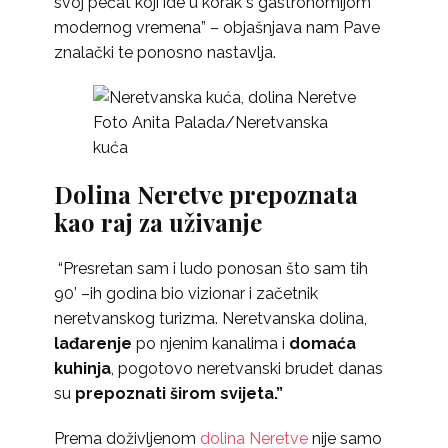
svoj pečat koji ide u korak s gastronomijom
modernog vremena” – objašnjava nam Pave
znalački te ponosno nastavlja.
Foto Anita Palada/Neretvanska
kuća
Dolina Neretve prepoznata
kao raj za uživanje
“Presretan sam i ludo ponosan što sam tih
90’ –ih godina bio vizionar i začetnik
neretvanskog turizma. Neretvanska dolina,
lađarenje
po njenim kanalima i
domaća
kuhinja
, pogotovo neretvanski brudet danas
su
prepoznati širom svijeta.”
Prema doživljenom
dolina Neretve
nije samo