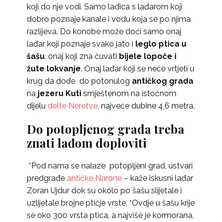
koji do nje vodi. Samo lađica s lađarom koji
dobro poznaje kanale i vodu koja se po njima
razlijeva. Do konobe može doći samo onaj
lađar koji poznaje svako jato i
leglo ptica u
šašu
, onaj koji zna čuvati
bijele lopoče i
žute lokvanje
. Onaj lađar koji se neće vrtjeti u
krug da dođe do potonulog
antičkog grada
na
jezeru Kuti
smještenom na istočnom
dijelu
delte Neretve
, najveće dubine 4,6 metra.
Do potopljenog grada treba
znati lađom doploviti
“Pod nama se nalaze potopljeni grad, ustvari
predgrađe
antičke Narone
– kaže iskusni lađar
Zoran Ujdur dok su okolo po šašu slijetale i
uzlijetale brojne ptičje vrste. “Ovdje u šašu krije
se oko 300 vrsta ptica, a najviše je kormorana.