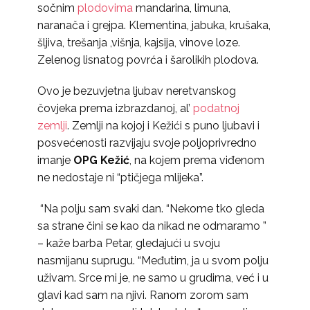
sočnim
plodovima
mandarina, limuna,
naranača i grejpa. Klementina, jabuka, krušaka,
šljiva, trešanja ,višnja, kajsija, vinove loze.
Zelenog lisnatog povrća i šarolikih plodova.
Ovo je bezuvjetna ljubav neretvanskog
čovjeka prema izbrazdanoj, al’
podatnoj
zemlji
. Zemlji na kojoj i Kežići s puno ljubavi i
posvećenosti razvijaju svoje poljoprivredno
imanje
OPG Kežić
, na kojem prema viđenom
ne nedostaje ni “ptičjega mlijeka”.
“Na polju sam svaki dan. “Nekome tko gleda
sa strane čini se kao da nikad ne odmaramo ”
– kaže barba Petar, gledajući u svoju
nasmijanu suprugu. “Međutim, ja u svom polju
uživam. Srce mi je, ne samo u grudima, već i u
glavi kad sam na njivi. Ranom zorom sam