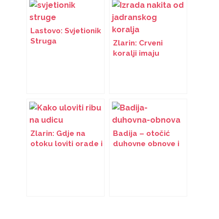
Lastovo: Svjetionik
Struga
Zlarin: Crveni
koralji imaju
čarobnu moć
Zlarin: Gdje na
Badija – otočić
otoku loviti orade i
duhovne obnove i
zubace?
emocionalnog
iscjeljenja