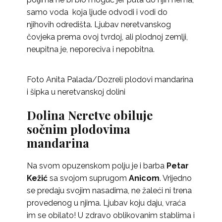
samo voda koja ljude odvodi i vodi do
njihovih odredišta. Ljubav neretvanskog
čovjeka prema ovoj tvrdoj, ali plodnoj zemlji,
neupitna je, neporeciva i nepobitna.
Foto Anita Palada/Dozreli plodovi mandarina
i šipka u neretvanskoj dolini
Dolina Neretve obiluje
sočnim plodovima
mandarina
Na svom opuzenskom polju je i barba
Petar
Kežić
sa svojom suprugom
Anicom
. Vrijedno
se predaju svojim nasadima, ne žaleći ni trena
provedenog u njima. Ljubav koju daju, vraća
im se obilato! U zdravo oblikovanim stablima i