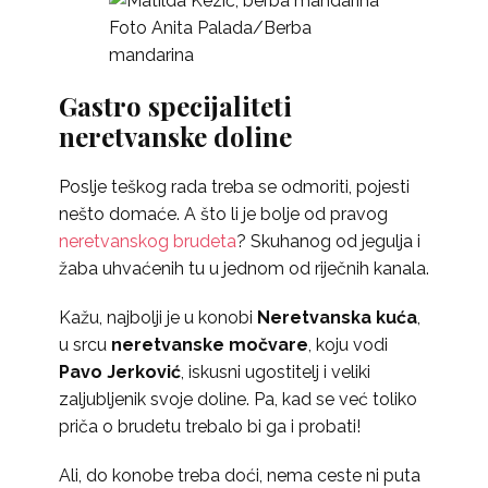
Foto Anita Palada/Berba
mandarina
Gastro specijaliteti
neretvanske doline
Poslje teškog rada treba se odmoriti, pojesti
nešto domaće. A što li je bolje od pravog
neretvanskog brudeta
? Skuhanog od jegulja i
žaba uhvaćenih tu u jednom od riječnih kanala.
Kažu, najbolji je u konobi
Neretvanska kuća
,
u srcu
neretvanske močvare
, koju vodi
Pavo Jerković
, iskusni ugostitelj i veliki
zaljubljenik svoje doline. Pa, kad se već toliko
priča o brudetu trebalo bi ga i probati!
Ali, do konobe treba doći, nema ceste ni puta