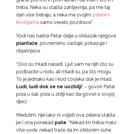
treba. Neka su stabla zahtjevnija, pa me taj
dan više trebaju, a neka me svojim
zelenim
krošnjama
samo veselo pozdrave.”
Vodi nas barba Petar dalje u obilazak njegove
plantaže
, povremeno zastaje, pokazuje i
objašnjava.
“Ovo su mladi nasadi. Ljut sam na njih što su
podbacile u rodu, ali mladi su, pa što mogu.
To je jednako kao i kod čovjeka dok je mlad.
Ludi, ludi dok se ne uozbilji
” – govori Petar
pola u šali, pola u zbilji kao da govori o svojoj
djeci.
Međutim, nije lako ni voljeti ova zelena stabla
jer i ona ponekad
pate
. “Nekad im treba malo
više vode, nekad traže da im otklonim suhe