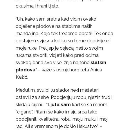
okusima i hrani tijelo.
“Uh, kako sam sretna kad vidim ovako
obješene plodove na stablima naših
mandarina. Koje tek trebamo obrati! Tek onda
postajem svjesna koliko su tome doprinijele i
moje ruke. Prelijep je osjećaj nešto svojim
rukama stvoriti, vidjeti kako pred očima,
svakog dana sve više, zrije na tone
slatkih
plodova
” – kaže s osmjehom teta Anica
Kežić.
Međutim, svu bi tu slador neki mešetari
ostavili za sebe. Podcjenjuju robu, njezin trud i
skidaju cijenu.
“Ljuta sam
kad se sa mnom
“cigane”. Pitam se kako imaju srca tako
podcijeniti kvalitetnu robu, moju muku i moj
rad. Ali s vremenom je došlo i iskustvo” –