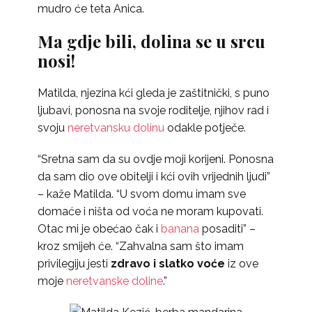
mudro će teta Anica.
Ma gdje bili, dolina se u srcu
nosi!
Matilda, njezina kći gleda je zaštitnički, s puno
ljubavi, ponosna na svoje roditelje, njihov rad i
svoju
neretvansku dolinu
odakle potječe.
“Sretna sam da su ovdje moji korijeni. Ponosna
da sam dio ove obitelji i kći ovih vrijednih ljudi”
– kaže Matilda. “U svom domu imam sve
domaće i ništa od voća ne moram kupovati.
Otac mi je obećao čak i
banana
posaditi” –
kroz smijeh će. “Zahvalna sam što imam
privilegiju jesti
zdravo i slatko voće
iz ove
moje
neretvanske doline
.”