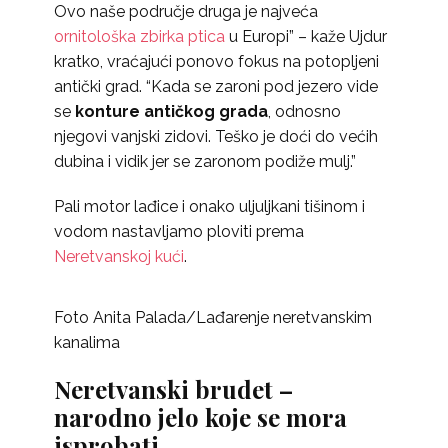
Ovo naše područje druga je najveća
ornitološka zbirka ptica
u Europi” – kaže Ujdur
kratko, vraćajući ponovo fokus na potopljeni
antički grad. “Kada se zaroni pod jezero vide
se
konture antičkog grada
, odnosno
njegovi vanjski zidovi. Teško je doći do većih
dubina i vidik jer se zaronom podiže mulj.”
Pali motor lađice i onako uljuljkani tišinom i
vodom nastavljamo ploviti prema
Neretvanskoj kući
.
Foto Anita Palada/Lađarenje neretvanskim
kanalima
Neretvanski brudet –
narodno jelo koje se mora
isprobati