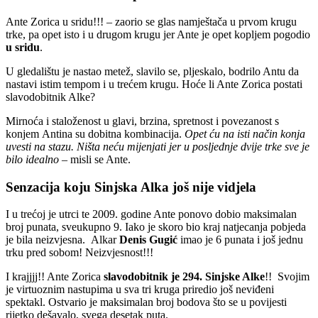
Ante Zorica u sridu!!! – zaorio se glas namještača u prvom krugu
trke, pa opet isto i u drugom krugu jer Ante je opet kopljem pogodio
u sridu
.
U gledalištu je nastao metež, slavilo se, pljeskalo, bodrilo Antu da
nastavi istim tempom i u trećem krugu. Hoće li Ante Zorica postati
slavodobitnik Alke?
Mirnoća i staloženost u glavi, brzina, spretnost i povezanost s
konjem Antina su dobitna kombinacija.
Opet ću na isti način konja
uvesti na stazu. Ništa neću mijenjati jer u posljednje dvije trke sve je
bilo idealno
– misli se Ante.
Senzacija koju Sinjska Alka još nije vidjela
I u trećoj je utrci te 2009. godine Ante ponovo dobio maksimalan
broj punata, sveukupno 9. Iako je skoro bio kraj natjecanja pobjeda
je bila neizvjesna. Alkar
Denis Gugić
imao je 6 punata i još jednu
trku pred sobom! Neizvjesnost!!!
I krajjjj!! Ante Zorica
slavodobitnik je 294.
Sinjske Alke
!! Svojim
je virtuoznim nastupima u sva tri kruga priredio još neviđeni
spektakl. Ostvario je maksimalan broj bodova što se u povijesti
rijetko dešavalo, svega desetak puta.