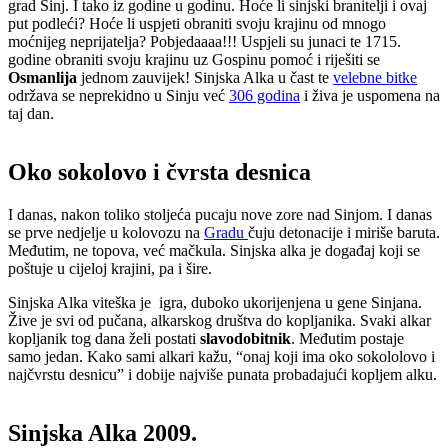
grad Sinj. I tako iz godine u godinu. Hoće li sinjski branitelji i ovaj
put podleći? Hoće li uspjeti obraniti svoju krajinu od mnogo
moćnijeg neprijatelja? Pobjedaaaa!!! Uspjeli su junaci te 1715.
godine obraniti svoju krajinu uz Gospinu pomoć i riješiti se
Osmanlija
jednom zauvijek! Sinjska Alka u čast te
velebne bitke
održava se neprekidno u Sinju već
306 godina
i živa je uspomena na
taj dan.
Oko sokolovo i čvrsta desnica
I danas, nakon toliko stoljeća pucaju nove zore nad Sinjom. I danas
se prve nedjelje u kolovozu na
Gradu
čuju detonacije i miriše baruta.
Međutim, ne topova, već mačkula. Sinjska alka je događaj koji se
poštuje u cijeloj krajini, pa i šire.
Sinjska Alka viteška je igra, duboko ukorijenjena u gene Sinjana.
Žive je svi od pučana, alkarskog društva do kopljanika. Svaki alkar
kopljanik tog dana želi postati
slavodobitnik
. Međutim postaje
samo jedan. Kako sami alkari kažu, “onaj koji ima oko sokololovo i
najčvrstu desnicu” i dobije najviše punata probadajući kopljem alku.
Sinjska Alka 2009.