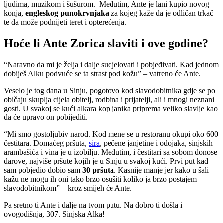
ljudima, muzikom i šušurom. Međutim, Ante je lani kupio novog
konja,
engleskog punokrvnjaka
za kojeg kaže da je odličan trkač
te da može podnijeti teret i opterećenja.
Hoće li Ante Zorica slaviti i ove godine?
“Naravno da mi je želja i dalje sudjelovati i pobjeđivati. Kad jednom
dobiješ Alku podvuće se ta strast pod kožu” – vatreno će Ante.
Veselo je tog dana u Sinju, pogotovo kod slavodobitnika gdje se po
običaju skuplja cijela obitelj, rodbina i prijatelji, ali i mnogi neznani
gosti. U svakoj se kući alkara kopljanika priprema veliko slavlje kao
da će upravo on pobijediti.
“Mi smo gostoljubiv narod. Kod mene se u restoranu okupi oko 600
čestitara. Domaćeg pršuta,
sira
, pečene janjetine i odojaka, sinjskih
arambašića i vina je u izobilju. Međutim, i čestitari sa sobom donose
darove, najviše pršute kojih je u Sinju u svakoj kući. Prvi put kad
sam pobjedio dobio sam
30 pršuta
. Kasnije manje jer kako u šali
kažu ne mogu ih oni tako brzo osušiti koliko ja brzo postajem
slavodobitnikom” – kroz smijeh će Ante.
Pa sretno ti Ante i dalje na tvom putu. Na dobro ti došla i
ovogodišnja, 307. Sinjska Alka!