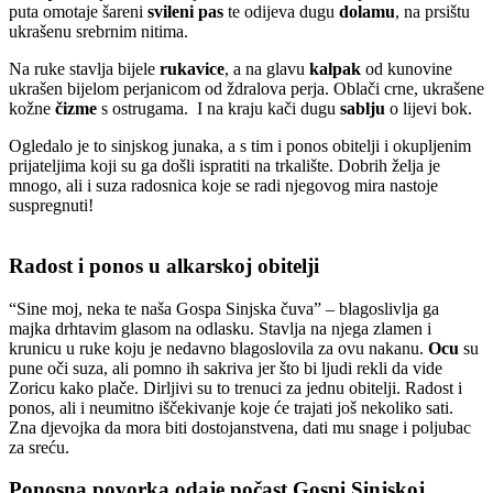
puta omotaje šareni
svileni pas
te odijeva dugu
dolamu
, na prsištu
ukrašenu srebrnim nitima.
Na ruke stavlja bijele
rukavice
, a na glavu
kalpak
od kunovine
ukrašen bijelom perjanicom od ždralova perja. Oblači crne, ukrašene
kožne
čizme
s ostrugama. I na kraju kači dugu
sablju
o lijevi bok.
Ogledalo je to sinjskog junaka, a s tim i ponos obitelji i okupljenim
prijateljima koji su ga došli ispratiti na trkalište. Dobrih želja je
mnogo, ali i suza radosnica koje se radi njegovog mira nastoje
suspregnuti!
Radost i ponos u alkarskoj obitelji
“Sine moj, neka te naša Gospa Sinjska čuva” – blagoslivlja ga
majka drhtavim glasom na odlasku. Stavlja na njega zlamen i
krunicu u ruke koju je nedavno blagoslovila za ovu nakanu.
Ocu
su
pune oči suza, ali pomno ih sakriva jer što bi ljudi rekli da vide
Zoricu kako plače. Dirljivi su to trenuci za jednu obitelji. Radost i
ponos, ali i neumitno iščekivanje koje će trajati još nekoliko sati.
Zna djevojka da mora biti dostojanstvena, dati mu snage i poljubac
za sreću.
Ponosna povorka odaje počast Gospi Sinjskoj