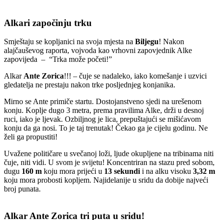
Alkari započinju trku
Smještaju se kopljanici na svoja mjesta na
Biljegu
! Nakon
alajčauševog raporta, vojvoda kao vrhovni zapovjednik Alke
zapovijeda – “Trka može početi!”
Alkar
Ante Zorica
!!! – čuje se nadaleko, iako komešanje i uzvici
gledatelja ne prestaju nakon trke posljednjeg konjanika.
Mirno se Ante primiče startu. Dostojanstveno sjedi na urešenom
konju. Koplje dugo 3 metra, prema pravilima Alke, drži u desnoj
ruci, iako je ljevak. Ozbiljnog je lica, prepuštajući se mišićavom
konju da ga nosi. To je taj trenutak! Čekao ga je cijelu godinu. Ne
želi ga propustiti!
Uvažene političare u svečanoj loži, ljude okupljene na tribinama niti
čuje, niti vidi. U svom je svijetu! Koncentriran na stazu pred sobom,
dugu
160 m
koju mora prijeći u
13 sekundi
i na alku visoku
3,32 m
koju mora probosti kopljem. Najidelanije u sridu da dobije najveći
broj punata.
Alkar Ante Zorica tri puta u sridu!