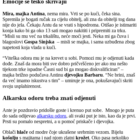
Emocije se teško skrivaju
Mira, majka Antina
, nema mira. Vrti se po kući, čeka sina.
Spremila je bogati ručak za cijelu obitelj, ali zna da obitelji tog dana
nije do jela. Čekaju Antu da se vrati s hipodroma. Otišao je istimariti
konja kako bi ga oko 13 sati mogao nakititi i pripremiti za trku.
“Misli su mu već na trkalištu, neće moći jesti. Neka mi ga čuva i
blagoslovi
Gospa Sinjska
– misli se majka, i sama uzbuđena zbog
napetosti koja vlada u kući.
“Viteška odora mu je na krevet u sobi. Pomozi mu je odjenuti kada
dođe. Znaš da mora biti sve dobro pričvršćeno jer ako mu nešto
tijekom trke ispadne Časni sud bi ga mogao diskvalificiran” –
majka brižno podučava Antinu
djevojku Barbaru
. “Ne brini, znaš
da već imamo iskustva s tim” – umiruje je ona, pokušavajući skriti
svoju usplahirenost.
Alkarsku odoru treba znati odjenuti
Ante je pozdravio pridošle goste i krenuo put sobe. Mnogo je puta
do sada odijevao
alkarsku odoru
, ali svaki put je isto, kao da je prvi.
Prsti su pomalo nespretni, a u pomoć priskače i djevojka.
Oblači
hlače
od modre čoje ukrašene srebrnim vezom. Bijelu
košulju
s majitama i nad njom zlatni
krožet
. Oko pasa nekoliko