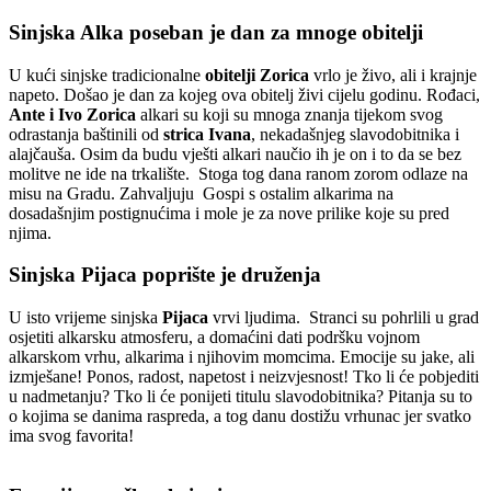
Sinjska Alka poseban je dan za mnoge obitelji
U kući sinjske tradicionalne
obitelji Zorica
vrlo je živo, ali i krajnje
napeto. Došao je dan za kojeg ova obitelj živi cijelu godinu. Rođaci,
Ante i Ivo Zorica
alkari su koji su mnoga znanja tijekom svog
odrastanja baštinili od
strica Ivana
, nekadašnjeg slavodobitnika i
alajčauša. Osim da budu vješti alkari naučio ih je on i to da se bez
molitve ne ide na trkalište. Stoga tog dana ranom zorom odlaze na
misu na Gradu. Zahvaljuju Gospi s ostalim alkarima na
dosadašnjim postignućima i mole je za nove prilike koje su pred
njima.
Sinjska Pijaca poprište je druženja
U isto vrijeme sinjska
Pijaca
vrvi ljudima. Stranci su pohrlili u grad
osjetiti alkarsku atmosferu, a domaćini dati podršku vojnom
alkarskom vrhu, alkarima i njihovim momcima. Emocije su jake, ali
izmješane! Ponos, radost, napetost i neizvjesnost! Tko li će pobjediti
u nadmetanju? Tko li će ponijeti titulu slavodobitnika? Pitanja su to
o kojima se danima raspreda, a tog danu dostižu vrhunac jer svatko
ima svog favorita!