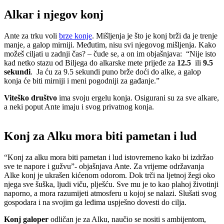
Alkar i njegov konj
Ante za trku voli
brze konje
. Mišljenja je što je konj brži da je trenje
manje, a galop mirniji. Međutim, nisu svi njegovog mišljenja. Kako
možeš ciljati u zadnji čas? – čude se, a on im objašnjava: “Nije isto
kad netko stazu od Biljega do alkarske mete prijeđe za
12.5
ili
9.5
sekundi
. Ja ću za 9.5 sekundi puno brže doći do alke, a galop
konja će biti mirniji i meni pogodniji za gađanje.”
Viteško društvo
ima svoju ergelu konja. Osigurani su za sve alkare,
a neki poput Ante imaju i svog privatnog konja.
Konj za Alku mora biti pametan i lud
“Konj za alku mora biti pametan i lud istovremeno kako bi izdržao
sve te napore i gužvu”- objašnjava Ante. Za vrijeme održavanja
Alke konj je ukrašen kićenom odorom. Dok trči na ljetnoj žegi oko
njega sve šuška, ljudi viču, plješću. Sve mu je to kao plahoj životinji
naporno, a mora razumijeti atmosferu u kojoj se nalazi. Slušati svog
gospodara i na svojim ga leđima uspješno dovesti do cilja.
Konj galoper
odličan je za Alku, naučio se nositi s ambijentom,