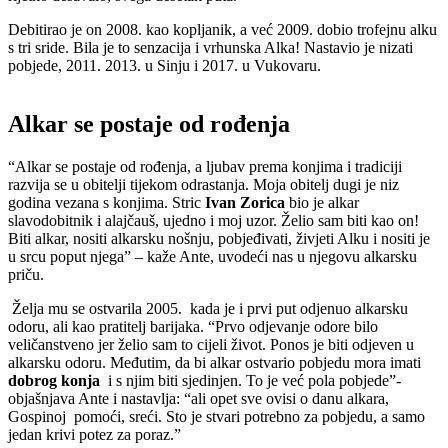
Debitirao je on 2008. kao kopljanik, a već 2009. dobio trofejnu alku
s tri sride. Bila je to senzacija i vrhunska Alka! Nastavio je nizati
pobjede, 2011. 2013. u Sinju i 2017. u Vukovaru.
Alkar se postaje od rođenja
“Alkar se postaje od rođenja, a ljubav prema konjima i tradiciji
razvija se u obitelji tijekom odrastanja. Moja obitelj dugi je niz
godina vezana s konjima. Stric
Ivan Zorica
bio je alkar
slavodobitnik i alajčauš, ujedno i moj uzor. Želio sam biti kao on!
Biti alkar, nositi alkarsku nošnju, pobjeđivati, živjeti Alku i nositi je
u srcu poput njega” – kaže Ante, uvodeći nas u njegovu alkarsku
priču.
Želja mu se ostvarila 2005. kada je i prvi put odjenuo alkarsku
odoru, ali kao pratitelj barijaka. “Prvo odjevanje odore bilo
veličanstveno jer želio sam to cijeli život. Ponos je biti odjeven u
alkarsku odoru. Međutim, da bi alkar ostvario pobjedu mora imati
dobrog konja
i s njim biti sjedinjen. To je već pola pobjede”-
objašnjava Ante i nastavlja: “ali opet sve ovisi o danu alkara,
Gospinoj pomoći, sreći. Sto je stvari potrebno za pobjedu, a samo
jedan krivi potez za poraz.”