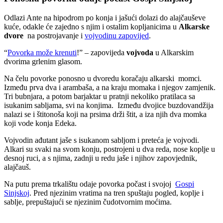
Odlazi Ante na hipodrom po konja i jašući dolazi do alajčauševe
kuće, odakle će zajedno s njim i ostalim kopljanicima u
Alkarske
dvore
na postrojavanje i
vojvodinu zapovijed
.
“
Povorka može krenuti
!” – zapovijeda
vojvoda
u Alkarskim
dvorima grlenim glasom.
Na čelu povorke ponosno u dvoredu koračaju alkarski momci.
Između prva dva i arambaša, a na kraju momaka i njegov zamjenik.
Tri bubnjara, a potom barjaktar u pratnji nekoliko pratilaca sa
isukanim sabljama, svi na konjima. Između dvojice buzdovandžija
nalazi se i štitonoša koji na prsima drži štit, a iza njih dva momka
koji vode konja Edeka.
Vojvodin ađutant jaše s isukanom sabljom i preteća je vojvodi.
Alkari su svaki na svom konju, postrojeni u dva reda, nose koplje u
desnoj ruci, a s njima, zadnji u redu jaše i njihov zapovjednik,
alajčauš.
Na putu prema trkalištu odaje povorka počast i svojoj
Gospi
Sinjskoj
. Pred njezinim vratima na tren spuštaju pogled, koplje i
sablje, prepuštajući se njezinim čudotvornim moćima.