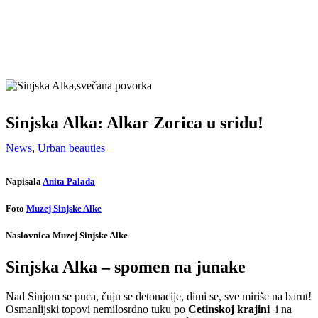
Sinjska Alka: Alkar Zorica u sridu!
News
,
Urban beauties
Napisala
Anita Palada
Foto
Muzej Sinjske Alke
Naslovnica Muzej Sinjske Alke
Sinjska Alka – spomen na junake
Nad Sinjom se puca, čuju se detonacije, dimi se, sve miriše na barut!
Osmanlijski topovi nemilosrdno tuku po
Cetinskoj krajini
i na