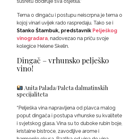
susretu dodiruje sva osjetila.”
Tema o dingaču i postupu neiscrpna je tema o
kojoj vinari uvijek rado raspredaju. Tako se i
Stanko Štambuk, predstavnik
Pelješkog
vinogradara
, nadovezao na priču svoje
kolegice Helene Skelin.
Dingač – vrhunsko pelješko
vino!
Anita Palada/Paleta dalmatinskih
specijaliteta
“Pelješka vina napravljena od plavca malog
poput dingača i postupa vrhunske su kvalitete
i svjetskog glasa. Vina su to duboke rubin boje,
kristalne bistroće, zavodljive arome i
harmonije okusa. Razlika od vina do vina