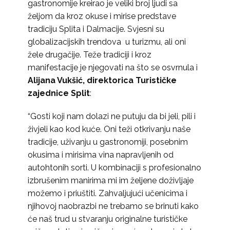
gastronomije kreirao je veliki broj ljudi sa
željom da kroz okuse i mirise predstave
tradiciju Splita i Dalmacije. Svjesni su
globalizacijskih trendova u turizmu, ali oni
žele drugačije. Teže tradiciji i kroz
manifestacije je njegovati na što se osvrnula i
Alijana Vukšić, direktorica Turističke
zajednice Split
:
“Gosti koji nam dolazi ne putuju da bi jeli, pili i
živjeli kao kod kuće. Oni teži otkrivanju naše
tradicije, uživanju u gastronomiji, posebnim
okusima i mirisima vina napravljenih od
autohtonih sorti. U kombinaciji s profesionalno
izbrušenim manirima mi im željene doživljaje
možemo i priuštiti. Zahvaljujući učenicima i
njihovoj naobrazbi ne trebamo se brinuti kako
će naš trud u stvaranju originalne turističke