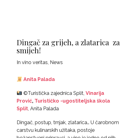
Dingač za grijeh, a zlatarica za
smijeh!
In vino veritas
,
News
Anita Palada
©Turistička zajednica Split,
Vinarija
Prović
,
Turističko -ugostiteljska škola
Split
, Anita Palada
Dingač, postup, trnjak, zlatarica… U čarobnom
carstvu kulinarskih užitaka, postoje
božanstveni pripravci, a vino je jedno od njih.