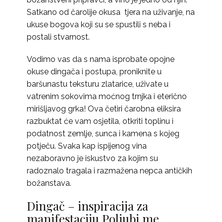
Satkano od čarolije okusa tjera na uživanje, na
ukuse bogova koji su se spustili s neba i
postali stvarnost.
Vodimo vas da s nama isprobate opojne
okuse dingača i postupa, proniknite u
baršunastu teksturu zlatarice, uživate u
vatrenim sokovima moćnog trnjka i eterično
mirišljavog grka! Ova četiri čarobna eliksira
razbuktat će vam osjetila, otkriti toplinu i
podatnost zemlje, sunca i kamena s kojeg
potječu. Svaka kap ispijenog vina
nezaboravno je iskustvo za kojim su
radoznalo tragala i razmažena nepca antičkih
božanstava.
Dingač – inspiracija za
manifestaciju Poljubi me