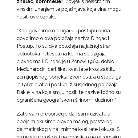
znalac, sommelier
, čovjek s neiscrpnim
vinskim znanjem te pojašnjava koja vina mogu
nositi ove oznake.
“Kad govorimo o dingaču i postupu onda
govorimo o dva položaja naziva Dingač i
Postup. To su dva položaja na južnoj strani
poluotoka Pelješca na kojima se uzgaja
plavac mali. Dingač je u Ženevi 1964. dobio
Međunarodni certifikat kvalitete kroz zaštitu
zemljopisnog porijekla izvornosti, a u stopu ga
je 1967. pratio i postup iz susjednog položaja.
Dakle, vina koja smiju nositi te nazive točno su
ograničena geografskom širinom i dužinom.”
Zato vam preporučuje da i sami uživate u
opojnim okusima plavca malog, prastarog
dalmatinskog vina iznimne kvalitete i okusa. S
njime se u prošlosti nazdravljalo na europskim