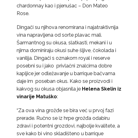
chardonnay kao i pjenušac – Don Mateo
Rose.
Dingači su njihova renomirana i najatraktivnija
vina napravljena od sorte plavac mali.
Šarmantnog su okusa, slatkasti, mekani i u
njima dominiraju okusi suhe šljive, čokolada i
vanilija. Dingači s oznakom royal i reserve
posebni su i jako privlačni znalcima dobre
kapljice jer odležavanje u barrique bačvama
daje im poseban okus. Kako se proizvodi i
kakvog su okusa objasnila je
Helena Skelin iz
vinarije Matuško
:
“Za ova vina grožđe se bira već u prvoj fazi
prerade. Ručno se iz hrpe grožđa odabiru
zdravi i potentni grozdovi, najbolje kvalitete, a
sve kako bi vino skladišteno u barrique