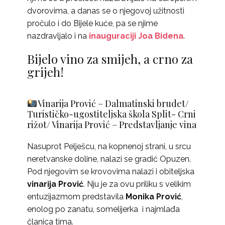
dvorovima, a danas se o njegovoj užitnosti
pročulo i do Bijele kuće, pa se njime
nazdravljalo i na
inauguraciji Joa Bidena
.
Bijelo vino za smijeh, a crno za
grijeh!
Vinarija Prović – Dalmatinski brudet/
Turističko-ugostiteljska škola Split- Crni
rižot/ Vinarija Prović – Predstavljanje vina
Nasuprot Pelješcu, na kopnenoj strani, u srcu
neretvanske doline, nalazi se gradić Opuzen.
Pod njegovim se krovovima nalazi i obiteljska
vinarija Prović
. Nju je za ovu priliku s velikim
entuzijazmom predstavila
Monika Prović
,
enolog po zanatu, somelijerka i najmlađa
članica tima.