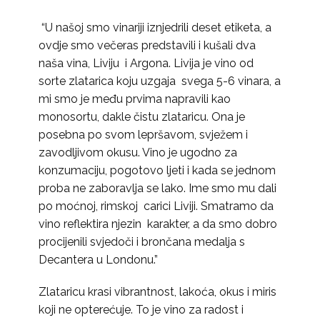
“U našoj smo vinariji iznjedrili deset etiketa, a
ovdje smo večeras predstavili i kušali dva
naša vina, Liviju i Argona. Livija je vino od
sorte zlatarica koju uzgaja svega 5-6 vinara, a
mi smo je među prvima napravili kao
monosortu, dakle čistu zlataricu. Ona je
posebna po svom lepršavom, svježem i
zavodljivom okusu. Vino je ugodno za
konzumaciju, pogotovo ljeti i kada se jednom
proba ne zaboravlja se lako. Ime smo mu dali
po moćnoj, rimskoj carici Liviji. Smatramo da
vino reflektira njezin karakter, a da smo dobro
procijenili svjedoči i brončana medalja s
Decantera u Londonu.”
Zlataricu krasi vibrantnost, lakoća, okus i miris
koji ne opterećuje. To je vino za radost i