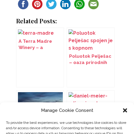
Related Posts:
A Terra Madre
Winery – a
breathtaking view
Poluotok Pelješac
of the Neretva Bay
– oaza prirodnih
ljepota i opojnih
vina
Manage Cookie Consent
Lastovo: Jeff Bezos
To provide the best experiences, we use technologies like cookies to store
bi nakon svemira
and/or access device information. Consenting to these technologies will
mogao istraživati
allow us to process data such as browsing behavior or unique IDs on this