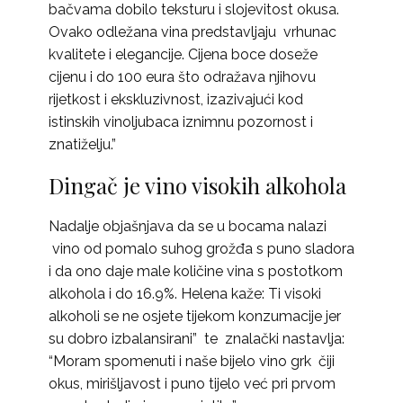
bačvama dobilo teksturu i slojevitost okusa.
Ovako odležana vina predstavljaju vrhunac
kvalitete i elegancije. Cijena boce doseže
cijenu i do 100 eura što odražava njihovu
rijetkost i ekskluzivnost, izazivajući kod
istinskih vinoljubaca iznimnu pozornost i
znatiželju.”
Dingač je vino visokih alkohola
Nadalje objašnjava da se u bocama nalazi
vino od pomalo suhog grožđa s puno sladora
i da ono daje male količine vina s postotkom
alkohola i do 16.9%. Helena kaže: Ti visoki
alkoholi se ne osjete tijekom konzumacije jer
su dobro izbalansirani” te znalački nastavlja:
“Moram spomenuti i naše bijelo vino grk čiji
okus, mirišljavost i puno tijelo već pri prvom