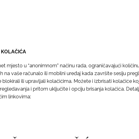
 KOLAČIĆA
net mjesto u “anonimnom” načinu rada, ograničavajući količin
h na vaše računalo ili mobilni uređaj kada završite sesiju preg
okirali ili upravljali kolačićima. Možete i izbrisati kolačiće k
egledavanja i pritom uključite i opciju brisanja kolačića. Deta
ćim linkovima: