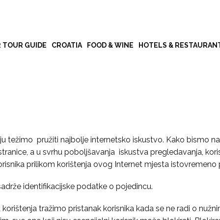
R TOUR GUIDE
CROATIA
FOOD & WINE
HOTELS & RESTAURAN
ju težimo pružiti najbolje internetsko iskustvo. Kako bismo nav
nja stranice, a u svrhu poboljšavanja iskustva pregledavanja, ko
isnika prilikom korištenja ovog Internet mjesta istovremeno 
adrže identifikacijske podatke o pojedincu.
a korištenja tražimo pristanak korisnika kada se ne radi o nužn