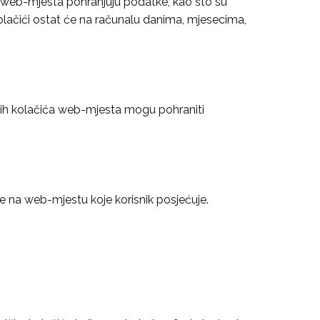
ih web-mjesta pohranjuju podatke, kao što su
kolačići ostat će na računalu danima, mjesecima,
ć tih kolačića web-mjesta mogu pohraniti
e na web-mjestu koje korisnik posjećuje.