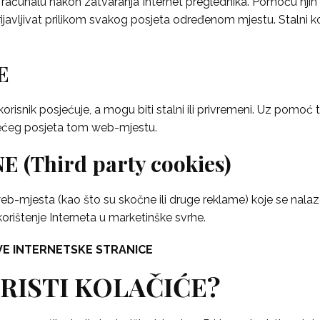
i na računalu nakon zatvaranja Internet preglednika. Pomoću nj
prijavljivat prilikom svakog posjeta određenom mjestu. Stalni 
E
orisnik posjećuje, a mogu biti stalni ili privremeni. Uz pomo
edećeg posjeta tom web-mjestu.
NE
(Third party cookies)
eb-mjesta (kao što su skočne ili druge reklame) koje se nalaz
rištenje Interneta u marketinške svrhe.
VE INTERNETSKE STRANICE
ORISTI KOLAČIĆE?