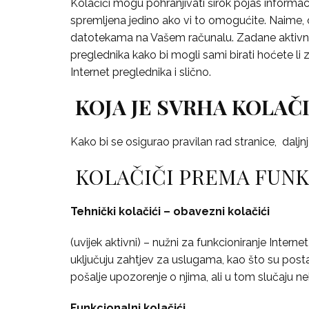
Kolačići mogu pohranjivati širok pojas informaci
spremljena jedino ako vi to omogućite. Naime, o
datotekama na Vašem računalu. Zadane aktivnost
preglednika kako bi mogli sami birati hoćete li 
Internet preglednika i slično.
KOJA JE SVRHA KOLAČ
Kako bi se osigurao pravilan rad stranice, daljn
KOLAČIČI PREMA FUNK
Tehnički kolačići – obavezni kolačići
(uvijek aktivni) – nužni za funkcioniranje Inter
uključuju zahtjev za uslugama, kao što su postav
pošalje upozorenje o njima, ali u tom slučaju neki
Funkcionalni kolačići