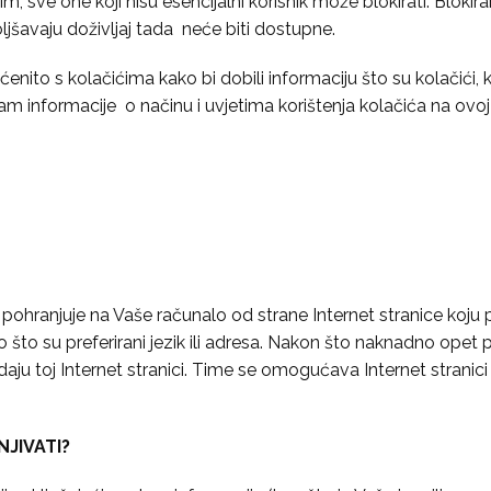
m, sve one koji nisu esencijalni korisnik može blokirati. Blokir
jšavaju doživljaj tada neće biti dostupne.
ito s kolačićima kako bi dobili informaciju što su kolačići, koj
am informacije o načinu i uvjetima korištenja kolačića na ovoj
e pohranjuje na Vaše računalo od strane Internet stranice koju
što su preferirani jezik ili adresa. Nakon što naknadno opet pos
daju toj Internet stranici. Time se omogućava Internet stranic
JIVATI?