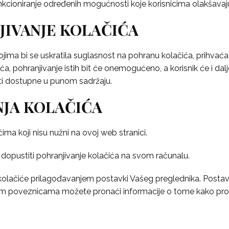
unkcioniranje određenih mogućnosti koje korisnicima olakšavaju
JIVANJE KOLAČIĆA
ma bi se uskratila suglasnost na pohranu kolačića, prihvaća 
ića, pohranjivanje istih bit će onemogućeno, a korisnik će i d
ti dostupne u punom sadržaju.
JA KOLAČIĆA
ma koji nisu nužni na ovoj web stranici.
i dopustiti pohranjivanje kolačića na svom računalu.
ve kolačiće prilagođavanjem postavki Vašeg preglednika. Postav
edećim poveznicama možete pronaći informacije o tome kako pr