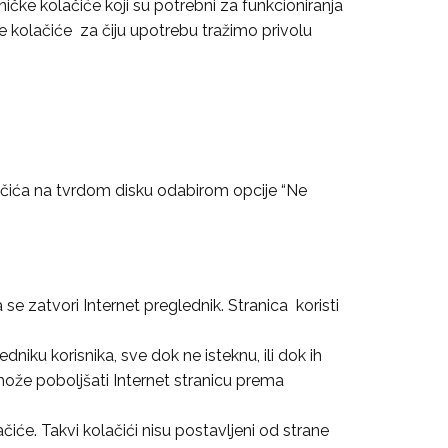
ičke kolačiće koji su potrebni za funkcioniranja
ške kolačiće za čiju upotrebu tražimo privolu
ačića na tvrdom disku odabirom opcije “Ne
 se zatvori Internet preglednik. Stranica koristi
niku korisnika, sve dok ne isteknu, ili dok ih
a može poboljšati Internet stranicu prema
ačiće. Takvi kolačići nisu postavljeni od strane