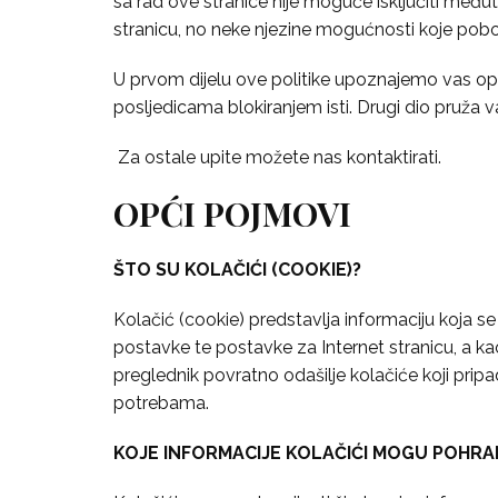
sa rad ove stranice nije moguće isključiti međuti
stranicu, no neke njezine mogućnosti koje pobol
U prvom dijelu ove politike upoznajemo vas općen
posljedicama blokiranjem isti. Drugi dio pruža v
Za ostale upite možete nas kontaktirati.
OPĆI POJMOVI
ŠTO SU KOLAČIĆI (COOKIE)?
Kolačić (cookie) predstavlja informaciju koja s
postavke te postavke za Internet stranicu, a kao 
preglednik povratno odašilje kolačiće koji pripa
potrebama.
KOJE INFORMACIJE KOLAČIĆI MOGU POHRAN