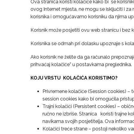
Ova stranica koristi kolačiće kako bi se korisni
ovog Internet mjesta, ne mogu se isključiti i za 
korisnika i omogućavamo korisniku da njima upra
Korisnik može posjetiti ovu web stranicu i bez k
Korisnika se odmah pri dolasku upoznaje s kolač
Ako korisnik ne želite da ga računalo prepozna
prihvaćaj kolačiće” u postavkama preglednika.
KOJU VRSTU KOLAČIĆA KORISTIMO?
Privremene kolačiće (Session cookies) – to 
session cookies kako bi omogućila pristup
Trajni kolačići (Persistent cookies) – obič
ručno ne izbriše. Stranica koristi trajne k
navikama svojih posjetitelja. Ova informac
Kolačići treće strane – postoji nekoliko va