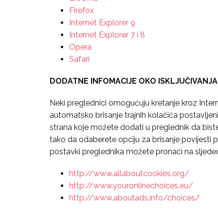
Firefox
Internet Explorer 9
Internet Explorer 7 i 8
Opera
Safari
DODATNE INFOMACIJE OKO ISKLJUČIVANJA
Neki preglednici omogućuju kretanje kroz Inter
automatsko brisanje trajnih kolačića postavljeni
strana koje možete dodati u preglednik da biste bl
tako da odaberete opciju za brisanje povijesti pr
postavki preglednika možete pronaći na sljede
http://www.allaboutcookies.org/
http://www.youronlinechoices.eu/
http://www.aboutads.info/choices/