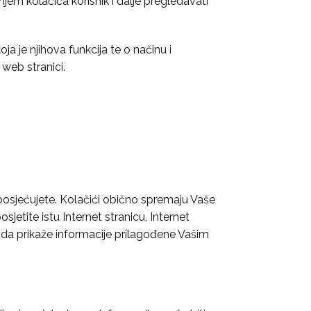
anjem kolačića korisnik i dalje pregledavati
a je njihova funkcija te o načinu i
 web stranici.
 posjećujete. Kolačići obično spremaju Vaše
jetite istu Internet stranicu, Internet
i da prikaže informacije prilagođene Vašim