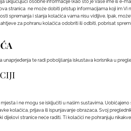
ja uključujući osobne informacije (kao što je Vaše ime ili e-mai
va stranica ne može dobiti pristup informacijama koji im Vi ni
i spremanja i slanja kolačića vama nisu vidljive. Ipak, možet
zahtjeve za pohranu kolačića odobriti ili odbiti, pobrisat spre
IĆA
ja unaprjeđenja te radi poboljšanja iskustava korisnika u pregl
CIJI
net mjesta i ne mogu se isključiti u našim sustavima. Uobičajen
ke kolačića, prijava ili ispunjavanje obrazaca. Svoj preglednik
 dijelovi stranice neće raditi. Ti kolačići ne pohranjuju nikakve 