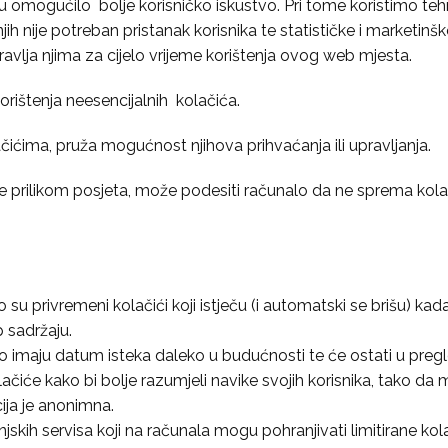
ku omogućilo bolje korisničko iskustvo. Pri tome koristimo tehn
njih nije potreban pristanak korisnika te statističke i marketin
vlja njima za cijelo vrijeme korištenja ovog web mjesta.
orištenja neesencijalnih kolačića.
ićima, pruža mogućnost njihova prihvaćanja ili upravljanja.
je prilikom posjeta, može podesiti računalo da ne sprema kol
su privremeni kolačići koji istječu (i automatski se brišu) kada
 sadržaju.
no imaju datum isteka daleko u budućnosti te će ostati u pregled
olačiće kako bi bolje razumjeli navike svojih korisnika, tako d
ija je anonimna.
njskih servisa koji na računala mogu pohranjivati limitirane kol