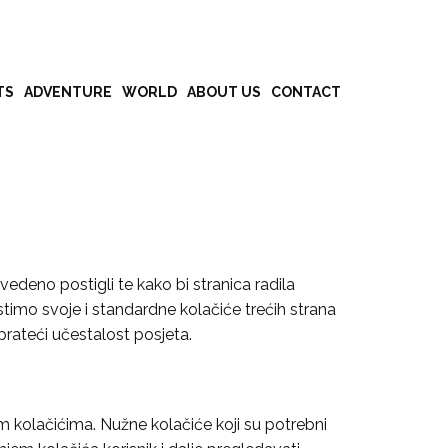
TS
ADVENTURE
WORLD
ABOUT US
CONTACT
edeno postigli te kako bi stranica radila
ristimo svoje i standardne kolačiće trećih strana
prateći učestalost posjeta.
im kolačićima. Nužne kolačiće koji su potrebni