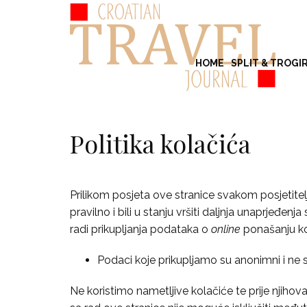
HOME
SPLIT & TROGI
Politika kolačića
Prilikom posjeta ove stranice svakom posjetitel
pravilno i bili u stanju vršiti daljnja unaprjeđe
radi prikupljanja podataka o
online
ponašanju kor
Podaci koje prikupljamo su anonimni i ne s
Ne koristimo nametljive kolačiće te prije njihov