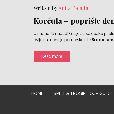
Written by
Anita Palada
Korčula – poprište đen
U napad! U napad! Galije su se opako pribl
dvije najmoćnije pomorske sile
Sredozeml
Read more
HOME
SPLIT & TROGIR TOUR GUIDE