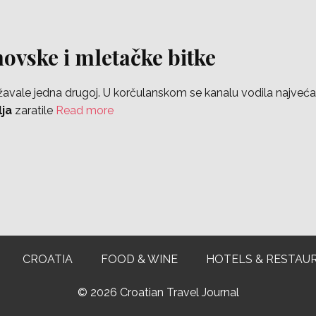
ovske i mletačke bitke
ižavale jedna drugoj. U korčulanskom se kanalu vodila najveć
ja
zaratile
Read more
CROATIA
FOOD & WINE
HOTELS & RESTAU
©
2026 Croatian Travel Journal