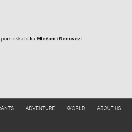
a pomorska bitka.
Mlečani i Đenovezi
,
RANTS
ADVENTURE
WORLD
ABOUT US