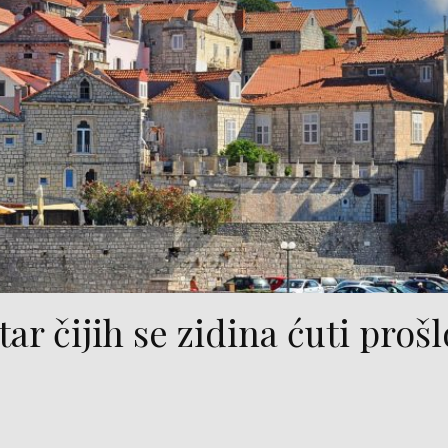
r čijih se zidina ćuti prošlo