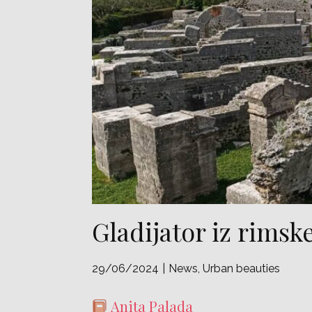
Gladijator iz rimsk
29/06/2024
News
,
Urban beauties
Anita Palada