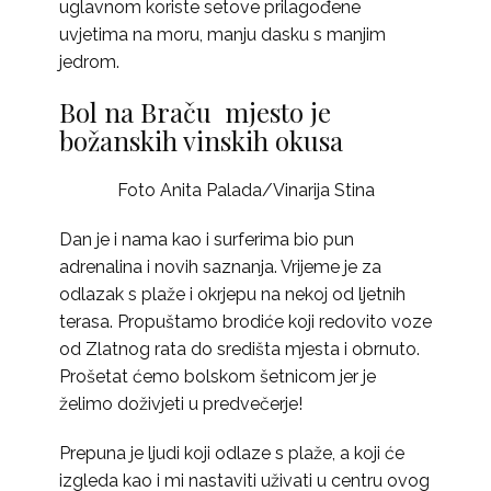
uglavnom koriste setove prilagođene
uvjetima na moru, manju dasku s manjim
jedrom.
Bol na Braču mjesto je
božanskih vinskih okusa
Foto Anita Palada/Vinarija Stina
Dan je i nama kao i surferima bio pun
adrenalina i novih saznanja. Vrijeme je za
odlazak s plaže i okrjepu na nekoj od ljetnih
terasa. Propuštamo brodiće koji redovito voze
od Zlatnog rata do središta mjesta i obrnuto.
Prošetat ćemo bolskom šetnicom jer je
želimo doživjeti u predvečerje!
Prepuna je ljudi koji odlaze s plaže, a koji će
izgleda kao i mi nastaviti uživati u centru ovog