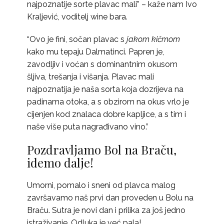
najpoznatije sorte plavac mali” – kaže nam Ivo
Kraljević, voditelj wine bara.
“Ovo je fini, sočan plavac s
jakom kičmom
kako mu tepaju Dalmatinci. Papren je,
zavodljiv i voćan s dominantnim okusom
šljiva, trešanja i višanja. Plavac mali
najpoznatija je naša sorta koja dozrijeva na
padinama otoka, a s obzirom na okus vrlo je
cijenjen kod znalaca dobre kapljice, a s tim i
naše više puta nagrađivano vino.”
Pozdravljamo Bol na Braču,
idemo dalje!
Umorni, pomalo i sneni od plavca malog
završavamo naš prvi dan proveden u Bolu na
Braču. Sutra je novi dan i prilika za još jedno
istraživanje. Odluka je već pala!