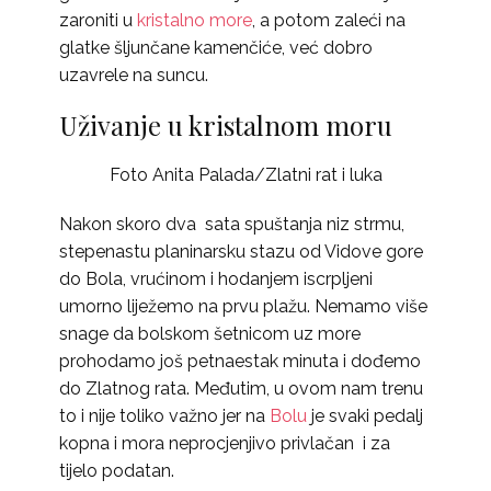
zaroniti u
kristalno more
, a potom zaleći na
glatke šljunčane kamenčiće, već dobro
uzavrele na suncu.
Uživanje u kristalnom moru
Foto Anita Palada/Zlatni rat i luka
Nakon skoro dva sata spuštanja niz strmu,
stepenastu planinarsku stazu od Vidove gore
do Bola, vrućinom i hodanjem iscrpljeni
umorno liježemo na prvu plažu. Nemamo više
snage da bolskom šetnicom uz more
prohodamo još petnaestak minuta i dođemo
do Zlatnog rata. Međutim, u ovom nam trenu
to i nije toliko važno jer na
Bolu
je svaki pedalj
kopna i mora neprocjenjivo privlačan i za
tijelo podatan.