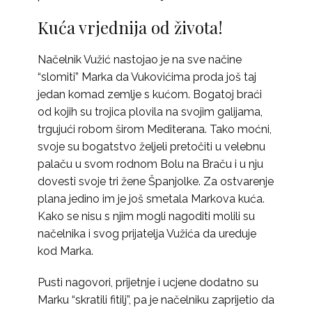
Kuća vrjednija od života!
Načelnik Vužić nastojao je na sve načine
“slomiti” Marka da Vukovićima proda još taj
jedan komad zemlje s kućom. Bogatoj braći
od kojih su trojica plovila na svojim galijama,
trgujući robom širom Mediterana. Tako moćni,
svoje su bogatstvo željeli pretočiti u velebnu
palaču u svom rodnom Bolu na Braču i u nju
dovesti svoje tri žene Španjolke. Za ostvarenje
plana jedino im je još smetala Markova kuća.
Kako se nisu s njim mogli nagoditi molili su
načelnika i svog prijatelja Vužića da ureduje
kod Marka.
Pusti nagovori, prijetnje i ucjene dodatno su
Marku “skratili fitilj”, pa je načelniku zaprijetio da