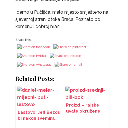
Idemo u Pučišća, malo mjesto smješteno na
sjevernoj strani otoka Brača. Poznato po
kamenu i dobroj hrani!
Share this...
Related Posts:
Proizd – rajske
uvale okružene
Lastovo: Jeff Bezos
nestvarnom bojom
bi nakon svemira
tirkizno – plavog
mogao istraživati