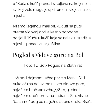
o “Kuća u kući” prenosi s koljena na koljeno, a
svi koji žele mogu je uprizorenu i vidjeti na licu
mjesta.
Mi smo legendu imali priliku čuti na putu
prema Vidovoj gori, a kasno popodne i
posjetili “Kuću u kući” koja se nalazi u središtu
mjesta, ponad vinarije Stina.
Pogled s Vidove gore na Bol
Foto TZ Bol/Pogled na Zlatni rat
Još pod dojmom tužne priče o Marku Sili i
Vukovićima dolazimo na vrh Vidove gore,
najvišem bračkom vrhu,778 m, ujedno i
najvišem otočnom vrhu Jadrana. S te visine
“bacamo” pogled na južnu stranu otoka Brača.