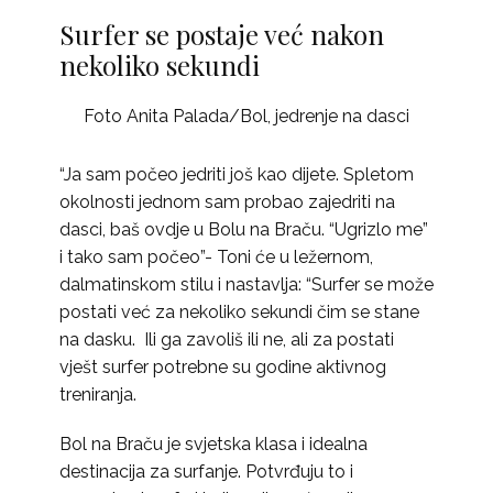
Surfer se postaje već nakon
nekoliko sekundi
Foto Anita Palada/Bol, jedrenje na dasci
“Ja sam počeo jedriti još kao dijete. Spletom
okolnosti jednom sam probao zajedriti na
dasci, baš ovdje u Bolu na Braču. “Ugrizlo me”
i tako sam počeo”- Toni će u ležernom,
dalmatinskom stilu i nastavlja: “Surfer se može
postati već za nekoliko sekundi čim se stane
na dasku. Ili ga zavoliš ili ne, ali za postati
vješt surfer potrebne su godine aktivnog
treniranja.
Bol na Braču je svjetska klasa i idealna
destinacija za surfanje. Potvrđuju to i