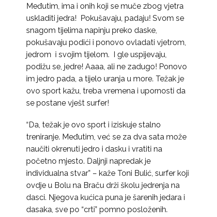
Međutim, ima i onih koji se muče zbog vjetra
uskladiti jedra! Pokušavaju, padaju! Svom se
snagom tijelima napinju preko daske,
pokušavaju podići i ponovo ovladati vjetrom,
jedrom i svojim tijelom. I gle uspijevaju,
podižu se, jedre! Aaaa, ali ne zadugo! Ponovo
im jedro pada, a tijelo uranja u more. Težak je
ovo sport kažu, treba vremena i upornosti da
se postane vješt surfer!
“Da, težak je ovo sport i iziskuje stalno
treniranje. Međutim, već se za dva sata može
naučiti okrenuti jedro i dasku i vratiti na
početno mjesto. Daljnji napredak je
individualna stvar” – kaže Toni Bulić, surfer koji
ovdje u Bolu na Braču drži školu jedrenja na
dasci. Njegova kućica puna je šarenih jedara i
dasaka, sve po “crti” pomno posloženih.