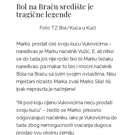
Bol na Braču središte je
tragične legende
Foto TZ Bol/Kuća u Kući
Marko, prodat ćeš svoju kuću Vukovićima –
naređivao je Marku načelnik Vužić. E, ali nitko
se do tada još nije rodio tko bi Marku težaku
naređivao, pa makar to bio i moćni načelnik
Bola na Braču sa svim svojim ovlastima. Nisu
mještani nizašto Marka zvali Marko Sila! Ali,
ipak nepravda je načinjena!
“Ni pod koju cijenu Vukovićima neću prodati
svoju kuću” – žestio se Marko, prkosno
odgovarajući načelniku, iako je Vukovićima do
tada zbog nemogućnosti vraćanja dugova
prodao svu okolnu zemlju.