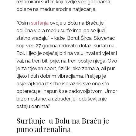
renomirani surferi koji ovdje već godinama
dolaze na međunarodna natjecanja.
“Osim
surfanja
ovdje u Bolu na Braču je i
odlična vibra među surferima, pa se ljudi
stalno vraćaju” – kaže Borut Širca, Slovenac,
koji već 27 godina redovito dolazi surfati na
Bol. Lijep je osjećaj biti na valu, hvatati vjetar i
val, na tren biti prije, na tren poslije njega. Ovo
je zahtjevan sport, fizički jako zamara, ali puni
tijelo i duh dobrim vibracijama. Prelijep je
osjećaj kada iz sebe isprazniš sve ono što
opterećuje i napuniš se zadovoljstvom. Umor
brzo nestane, a uzbuđenje i oduševljenje
ostaju danima.”
Surfanje u Bolu na Braču je
puno adrenalina