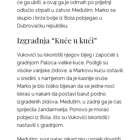
će ga ubiti, a ovaj ga je odmah po prijetnji
odlučio strpati u zatvor. Međutim, Marko se
skupio i brže bolje iz Bola pobjegao u
Dubrovačku republiku.
Izgradnja “Kuće u kući”
Vukovići su iskoristili njegov bijeg i započeli s
gradnjom Paloca-velike kuće. Podigli su
visoke vanjske zidove, a Markovu kuću ostavili
u sredini, s namjerom da je kasnije sruše.
Marko je bio toliko bijesan da se jedne noći
iskrao u nakani da postavi barut podno
izgrađenih zidova. Međutim, u zadnji ga je čas
spriječila žandarmerija. Ponovo je morao
pobjeći iz Bola, što su Vukovići iskoristili i
nastavili s gradnjom.
Međutim, svoj palac nikad nisu uspjeli dovršiti,