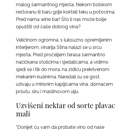
malog šarmantnog mjesta. Nekom bolskom
restoranu ili baru gdje kokteli teku u potocima.
Pred nama wine bar! Što li nas može bolje
opustiti od čaše dobrog vina?
Veličinom ogromna, s luksuzno opremljenim
interijerom, vinarija Stina nalazi se u srcu
mjesta. Pred pročeljem terasa šarmantno
načičkana stolićima i sjedalicama, a vidimo
sjedi se i tik do mora, na zidiću prekrivenom
mekanim kušinima. Naredali su se gost ,
uživaju u mirisnim kapljicama vina, domaćem
pršutu, siru i maslinovom ulju.
Uzvišeni nektar od sorte plavac
mali
“Donijet ću vam da probate vino od naše