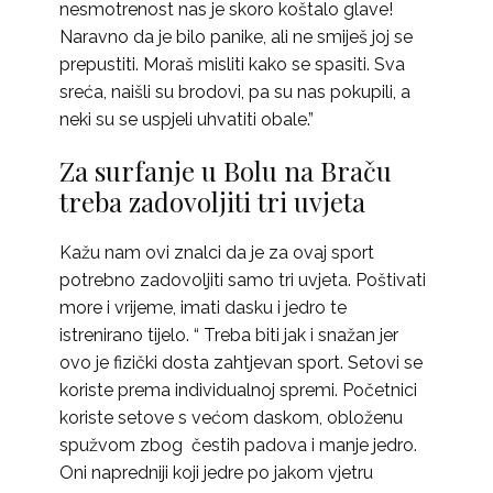
nesmotrenost nas je skoro koštalo glave!
Naravno da je bilo panike, ali ne smiješ joj se
prepustiti. Moraš misliti kako se spasiti. Sva
sreća, naišli su brodovi, pa su nas pokupili, a
neki su se uspjeli uhvatiti obale.”
Za surfanje u Bolu na Braču
treba zadovoljiti tri uvjeta
Kažu nam ovi znalci da je za ovaj sport
potrebno zadovoljiti samo tri uvjeta. Poštivati
more i vrijeme, imati dasku i jedro te
istrenirano tijelo. “ Treba biti jak i snažan jer
ovo je fizički dosta zahtjevan sport. Setovi se
koriste prema individualnoj spremi. Početnici
koriste setove s većom daskom, obloženu
spužvom zbog čestih padova i manje jedro.
Oni napredniji koji jedre po jakom vjetru