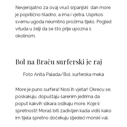
Nevjerojatno za ovaj vrući srpanjski dan more
je poprilično hladno, a ima i vjetra. Usprkos
svemu ugoda neumitno prožima tijelo. Pogled
vrluda u želji da se što prije upozna s
okolinom.
Bol na Braču surferski je raj
Foto Anita Palada/Bol, surferska meka
More je puno surfera! Nosi ih vjetar! Okreću se,
poskakuju, dopuštaju šarenim jedrima da
poput kakvih slikara oslikaju more. Koje li
spretnosti! Moraš biti zadivljen kada vidiš kako
im tijela spretno dočekuju sljedeći morski val.