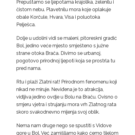
Prepuštamo se ljepotama krajolika, zelenilu i
čistom nebu. Plavetnilu mora koje oplakuje
obale Korčule, Hvara, Visa i poluotoka
Pelješca.
Dolje u udolini vidi se maleni, pitoreskni gradić
Bol, jedino veće mjesto smješteno s južne
strane otoka Brača. Divimo se urbanoj,
pogotovo prirodnoj ljepoti koja se prostrla tu
pred nama.
Rtu i plaži Zlatni rat! Prirodnom fenomenu koji
nikad ne miruje. Neviđena je to atrakcija,
vidljiva jedino ovdje u Bolu na Braču. Ovisno o
smjeru vjetra i strujanju mora vrh Zlatnog rata
skoro svakodnevno mijenja svoj oblik.
Nema nam druge nego se spustiti s Vidove
gore u Bol. Već zamišljamo kako ćemo tijelom