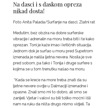
Na dasci i s daskom opreza
nikad dosta!
Foto Anita Palada/Surfanje na dasci, Zlatni rat
Međutim, bez obzira na dobre surferske
vibracije i adrenalin na moru treba biti i te kako
oprezan. Toni je kaže imao i kritičnih situacija.
Jednom dok je surfao u moru pred Supetrom
iznenada je naišla ljetna nevera. Nosila je sve
pred sobom, pa tako i Tonija i druge surfere s
kojima se u tom trenutku našao na moru.
“Kada se kreće na more treba znati da su
ljetne nevere ovdje u Dalmaciji iznenadne i
opasne. Znali smo mi to dobro, ali smo se
zanijeli. Vjetar i valovi su bili toliko moćni i išli
nam na ruku da ništa drugo nismo vidjeli. Ta