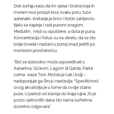
Dok surfaju kažu da im vjetar i brzina koja ih
morem nosi prolazi kroz svaku poru, tuče
adrenalin. Kretanje je brzo i fizički zahtjevno,
tijelo se napinje i radi punom snagom.
Međutim, misli su opuštene, a duša je puna.
Koncentracija i fokus su na okretu, da se što
bolje izvede i nastavi u punoj snazi jedriti po
morskom prostranstvu.
“Bol se slobodno može uspoređivati s
Kanarima, Grčkom, Lagom di Garda. Parira
svima –kaže Toni. Možda je čak i bolji –
nadopunjuje ga Širca i nastavlja: “Specifičnost
ovog akvatorija je u tome da ovdje stalno
puše. U period od travnja do kraja rujna 70 je
posto vjetrovitih dana što nama surferima
izuzetno odgovara.”