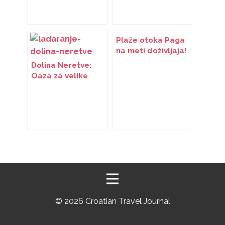
mora
zvijezde na otoku
Lastovu
Plaže otoka Paga
na meti doživljaja!
Dolina Neretve:
Oaza za velike
doživljaje
©
2026 Croatian Travel Journal