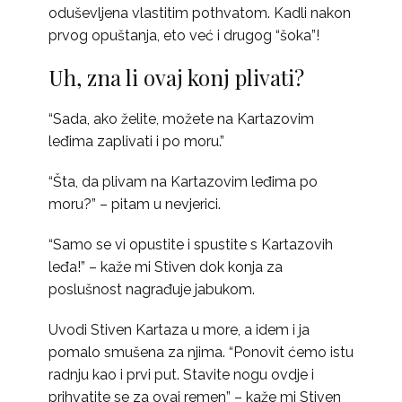
oduševljena vlastitim pothvatom. Kadli nakon
prvog opuštanja, eto već i drugog “šoka”!
Uh, zna li ovaj konj plivati?
“Sada, ako želite, možete na Kartazovim
leđima zaplivati i po moru.”
“Šta, da plivam na Kartazovim leđima po
moru?” – pitam u nevjerici.
“Samo se vi opustite i spustite s Kartazovih
leđa!” – kaže mi Stiven dok konja za
poslušnost nagrađuje jabukom.
Uvodi Stiven Kartaza u more, a idem i ja
pomalo smušena za njima. “Ponovit ćemo istu
radnju kao i prvi put. Stavite nogu ovdje i
prihvatite se za ovaj remen” – kaže mi Stiven