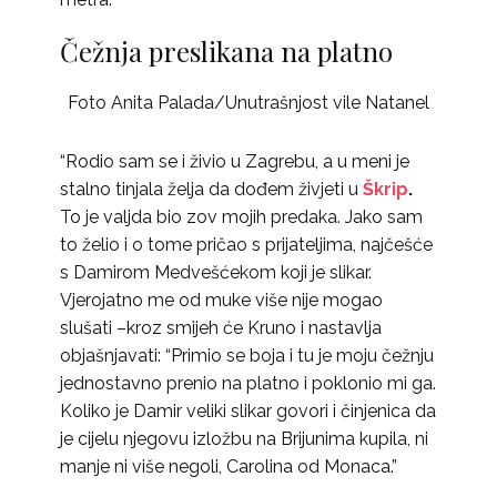
Čežnja preslikana na platno
Foto Anita Palada/Unutrašnjost vile Natanel
“Rodio sam se i živio u Zagrebu, a u meni je
stalno tinjala želja da dođem živjeti u
Škrip
.
To je valjda bio zov mojih predaka. Jako sam
to želio i o tome pričao s prijateljima, najčešće
s Damirom Medvešćekom koji je slikar.
Vjerojatno me od muke više nije mogao
slušati –kroz smijeh će Kruno i nastavlja
objašnjavati: “Primio se boja i tu je moju čežnju
jednostavno prenio na platno i poklonio mi ga.
Koliko je Damir veliki slikar govori i činjenica da
je cijelu njegovu izložbu na Brijunima kupila, ni
manje ni više negoli, Carolina od Monaca.”