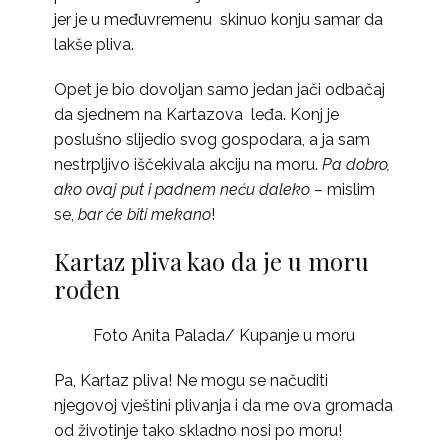
jer je u međuvremenu skinuo konju samar da
lakše pliva.
Opet je bio dovoljan samo jedan jači odbačaj
da sjednem na Kartazova leđa. Konj je
poslušno slijedio svog gospodara, a ja sam
nestrpljivo iščekivala akciju na moru.
Pa dobro,
ako ovaj put i padnem neću daleko
– mislim
se,
bar će biti mekano
!
Kartaz pliva kao da je u moru
rođen
Foto Anita Palada/ Kupanje u moru
Pa, Kartaz pliva! Ne mogu se načuditi
njegovoj vještini plivanja i da me ova gromada
od životinje tako skladno nosi po moru!