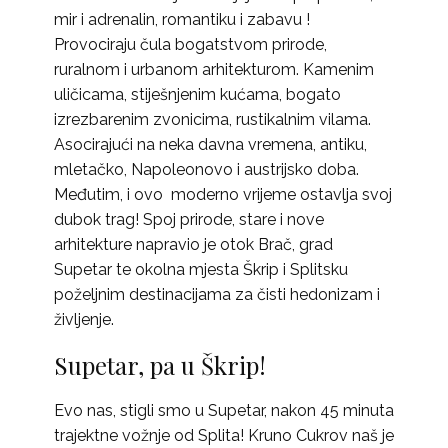
mir i adrenalin, romantiku i zabavu !
Provociraju čula bogatstvom prirode,
ruralnom i urbanom arhitekturom. Kamenim
uličicama, stiješnjenim kućama, bogato
izrezbarenim zvonicima, rustikalnim vilama.
Asocirajući na neka davna vremena, antiku,
mletačko, Napoleonovo i austrijsko doba.
Međutim, i ovo moderno vrijeme ostavlja svoj
dubok trag! Spoj prirode, stare i nove
arhitekture napravio je otok Brač, grad
Supetar te okolna mjesta Škrip i Splitsku
poželjnim destinacijama za čisti hedonizam i
življenje.
Supetar, pa u Škrip!
Evo nas, stigli smo u Supetar, nakon 45 minuta
trajektne vožnje od Splita! Kruno Cukrov naš je