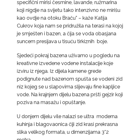
specifični mirisi česmine, lavande, ružmarina
koji nigdje na svijetu tako intenzivno ne mirišu
kao ovdje na otoku Braču” – kaže Katija
Cukrov koja nam se pridružila na terasi na kojoj
je smješten i bazen, a čija se voda obasjana
suncem presijava u tisuću tirkiznih boje.
Sjedeći pokraj bazena uživamo u pogledu na
kreativne izvedene vodene instalacije koje
izviru iz njega. Iz dijela kamene grede
podignute nad bazenom spušta se vodeni zid
niz kojeg se u slapovima slijevaju fine kapljice
vode. Na krajnjem dijelu bazena pršti gejzir koji
poziva na masažu i opuštanje.
U donjem dijelu vile nalazi se ultra moderna
kuhinja i blagovaonica čiji zid krasi prekrasna
slika velikog formata, u dimenzijama 3*2
metra.