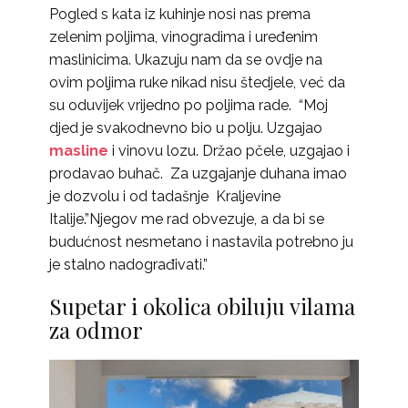
Pogled s kata iz kuhinje nosi nas prema
zelenim poljima, vinogradima i uređenim
maslinicima. Ukazuju nam da se ovdje na
ovim poljima ruke nikad nisu štedjele, već da
su oduvijek vrijedno po poljima rade. “Moj
djed je svakodnevno bio u polju. Uzgajao
masline
i vinovu lozu. Držao pčele, uzgajao i
prodavao buhač. Za uzgajanje duhana imao
je dozvolu i od tadašnje Kraljevine
Italije.”Njegov me rad obvezuje, a da bi se
budućnost nesmetano i nastavila potrebno ju
je stalno nadograđivati.”
Supetar i okolica obiluju vilama
za odmor