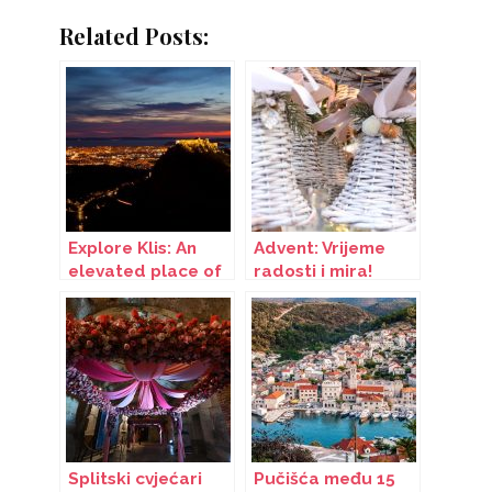
Related Posts:
Explore Klis: An
Advent: Vrijeme
elevated place of
radosti i mira!
the Dalmatian
karst and the
Adriatic Sea
Splitski cvjećari
Pučišća među 15