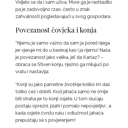
Vidjelo se da i sam uživa. More ga je rashladilo
pa je zadovoljno rzao, često u znak
zahvalnosti pogledavajući u svog gospodara.
Povezanost čovjeka i konja
“Njemu je samo važno da sam ja pored njega
jer vjeruje mi do u beskraj kao i ja njemu! Naša
je povezanost jako velika, jel’ da Kartaz? –
obraća se Stiven konju, nježno ga milujući po
vratu i nastavlja:
“Konji su jako pametne životinje koliko im daš
toliko ćeš i dobiti. Kod jahača samo ne smije
biti straha jer to konji osjete. U tom slučaju
postaju oprezni, plahi i pomalo nepovjerljivi , a
kada osjete čvrstu ruku i odlučnost jahača
prepuštaju se s povjerenjem!