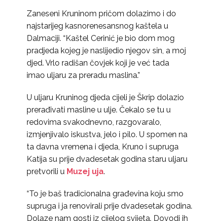
Zaneseni Kruninom pričom dolazimo i do
najstarijeg kasnorenesansnog kaštela u
Dalmaciji. “Kaštel Cerinić je bio dom mog
pradjeda kojeg je naslijedio njegov sin, a moj
djed. Vrlo radišan čovjek koji je već tada
imao uljaru za preradu maslina.”
U uljaru Kruninog djeda cijeli je Škrip dolazio
prerađivati masline u ulje. Čekalo se tu u
redovima svakodnevno, razgovaralo,
izmjenjivalo iskustva, jelo i pilo. U spomen na
ta davna vremena i djeda, Kruno i supruga
Katija su prije dvadesetak godina staru uljaru
pretvorili u
Muzej uja
.
“To je baš tradicionalna građevina koju smo
supruga i ja renovirali prije dvadesetak godina.
Dolaze nam gosti iz cijelog svijeta. Dovodi ih