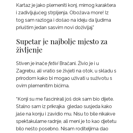
Kartaz je jako plemeniti konj, mirnog karaktera
i zadivljujućeg strpljenja. Obožava more! Iz
tog sam razloga i došao na ideju da ljudima
priuštim jedan sasvim novi doživljaj.”
Supetar je najbolje mjesto za
življenje
Stiven je inače
fetivi
Bračani. Živio je i u
Zagrebu, ali vratio se živjeti na otok, u skladu s
prirodom kako bi mogao uživati u suživotu s
ovim plemenitim bićima.
“Konji su me fascinirali još dok sam bio dijete.
Stalno sam iz prikrajka gledao susjeda kako
jaše na konju i zavidio mu. Nisu to bile nikakve
spektakularne radnje, ali meni je to kao djetetu
bilo nešto posebno. Nisam roditeljima dao