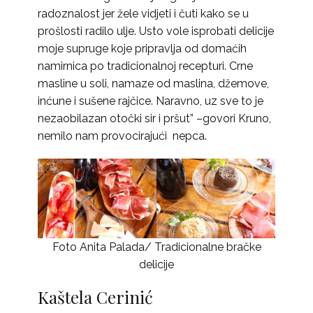
radoznalost jer žele vidjeti i čuti kako se u
prošlosti radilo ulje. Usto vole isprobati delicije
moje supruge koje pripravlja od domaćih
namirnica po tradicionalnoj recepturi. Crne
masline u soli, namaze od maslina, džemove,
inćune i sušene rajčice. Naravno, uz sve to je
nezaobilazan otočki sir i pršut” –govori Kruno,
nemilo nam provocirajući nepca.
Foto Anita Palada/ Tradicionalne bračke
delicije
Kaštela Cerinić