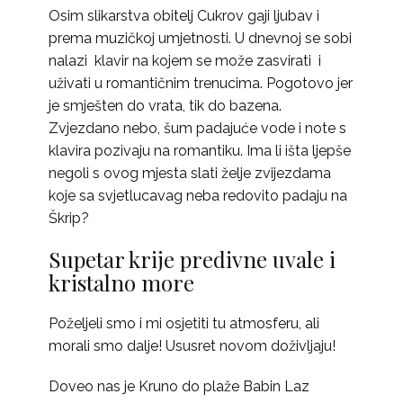
Osim slikarstva obitelj Cukrov gaji ljubav i
prema muzičkoj umjetnosti. U dnevnoj se sobi
nalazi klavir na kojem se može zasvirati i
uživati u romantičnim trenucima. Pogotovo jer
je smješten do vrata, tik do bazena.
Zvjezdano nebo, šum padajuće vode i note s
klavira pozivaju na romantiku. Ima li išta ljepše
negoli s ovog mjesta slati želje zvijezdama
koje sa svjetlucavag neba redovito padaju na
Škrip?
Supetar krije predivne uvale i
kristalno more
Poželjeli smo i mi osjetiti tu atmosferu, ali
morali smo dalje! Ususret novom doživljaju!
Doveo nas je Kruno do plaže Babin Laz