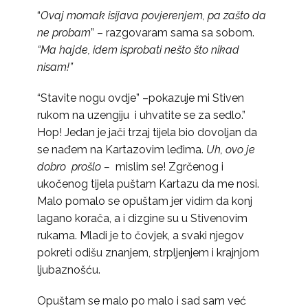
“
Ovaj momak isijava povjerenjem, pa zašto da
ne probam
” – razgovaram sama sa sobom.
“Ma hajde, idem isprobati nešto što nikad
nisam!”
“Stavite nogu ovdje” –pokazuje mi Stiven
rukom na uzengiju i uhvatite se za sedlo.”
Hop! Jedan je jači trzaj tijela bio dovoljan da
se nađem na Kartazovim leđima.
Uh, ovo je
dobro prošlo –
mislim se! Zgrčenog i
ukočenog tijela puštam Kartazu da me nosi.
Malo pomalo se opuštam jer vidim da konj
lagano korača, a i dizgine su u Stivenovim
rukama. Mladi je to čovjek, a svaki njegov
pokreti odišu znanjem, strpljenjem i krajnjom
ljubaznošću.
Opuštam se malo po malo i sad sam već