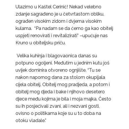
Ulazimo u Kaštel Cerinić! Nekad velebno
zdanje sagrađeno je u četvrtastom obliku,
ograđen visokim zidom i dvjema visokim
kulama. “Pa nadam se da ćemo ga kao obitelj
uspjeti renovirati i revitalizirati” –upućuje nas
Kruno u obiteljsku priču.
Velika kuhinja i blagovaonica danas su
potpuno ogoljeni. Međutim u jednim kutu još
uvijek dominira otvoreno ognjište. “Tu se
nakon napornog dana za stolom okupljala
cijela obitelj. Obitelj mog pradjeda, a potom i
obitelj mog djeda i bake i njihovo desetero
djece među kojima je bila i moja majka. Često
su ih posjećivali zvani, ali i nezvani gosti,
ovisno o politikama koje su u to doba na
otoku vladale.”