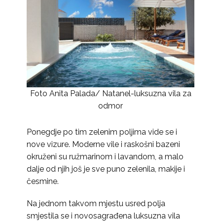
Foto Anita Palada/ Natanel-luksuzna vila za
odmor
Ponegdje po tim zelenim poljima vide se i
nove vizure. Moderne vile i raskošni bazeni
okruženi su ružmarinom i lavandom, a malo
dalje od njih još je sve puno zelenila, makije i
česmine.
Na jednom takvom mjestu usred polja
smjestila se i novosagrađena luksuzna vila