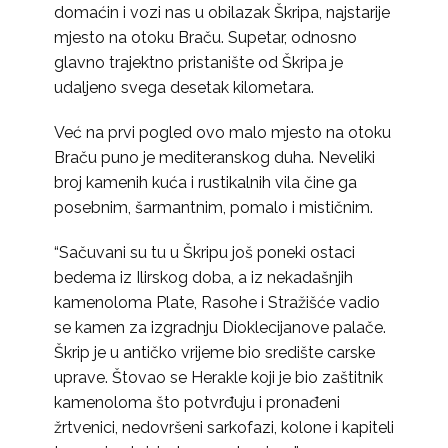
domaćin i vozi nas u obilazak Škripa, najstarije
mjesto na otoku Braču. Supetar, odnosno
glavno trajektno pristanište od Škripa je
udaljeno svega desetak kilometara.
Već na prvi pogled ovo malo mjesto na otoku
Braču puno je mediteranskog duha. Neveliki
broj kamenih kuća i rustikalnih vila čine ga
posebnim, šarmantnim, pomalo i mističnim.
“Sačuvani su tu u Škripu još poneki ostaci
bedema iz Ilirskog doba, a iz nekadašnjih
kamenoloma Plate, Rasohe i Stražišće vadio
se kamen za izgradnju Dioklecijanove palače.
Škrip je u antičko vrijeme bio središte carske
uprave. Štovao se Herakle koji je bio zaštitnik
kamenoloma što potvrđuju i pronađeni
žrtvenici, nedovršeni sarkofazi, kolone i kapiteli