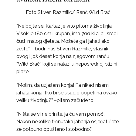
Foto Stiven Razmilić/ Ranč Wild Brač
“Ne bojte se, Kartaz je vrlo pitoma životinja.
Visok je 180 cm i krupan, ima 700 kila, ali srce i
čud malog djeteta. Možete ga i jahati ako
želite” – bodri nas Stiven Razmilić, vlasnik
ovog i još deset konja na njegovom ranču
“Wild Brač” koji se nalazi u neposrednoj blizini
plaže.
“Molim, da uzjašem konja! Pa nikad nisam
jahala konja, tko bi se usudio popeti na ovako
veliku životinju?” –pitam začuđeno.
“Ništa se vi ne brinite, ja ću vam pomoći.
Nakon nekoliko trenutaka jahanja osjećat ćete
se potpuno opušteno i slobodno.”