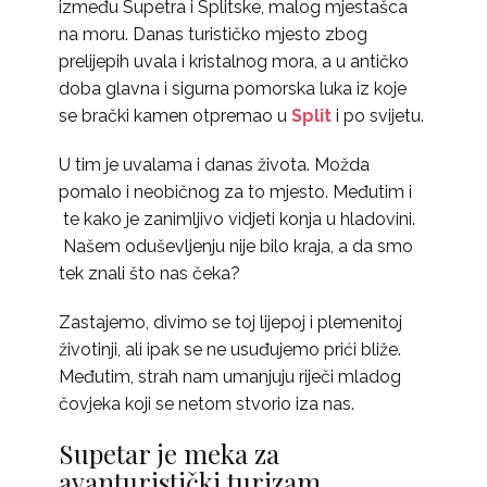
između Supetra i Splitske, malog mjestašca
na moru. Danas turističko mjesto zbog
prelijepih uvala i kristalnog mora, a u antičko
doba glavna i sigurna pomorska luka iz koje
se brački kamen otpremao u
Split
i po svijetu.
U tim je uvalama i danas života. Možda
pomalo i neobičnog za to mjesto. Međutim i
te kako je zanimljivo vidjeti konja u hladovini.
Našem oduševljenju nije bilo kraja, a da smo
tek znali što nas čeka?
Zastajemo, divimo se toj lijepoj i plemenitoj
životinji, ali ipak se ne usuđujemo prići bliže.
Međutim, strah nam umanjuju riječi mladog
čovjeka koji se netom stvorio iza nas.
Supetar je meka za
avanturistički turizam