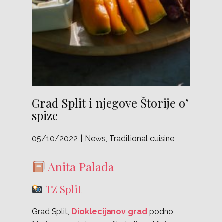
Grad Split i njegove Štorije o’
spize
05/10/2022
News
,
Traditional cuisine
Anita Palada
TZ Split
Grad Split,
Dioklecijanov grad
podno