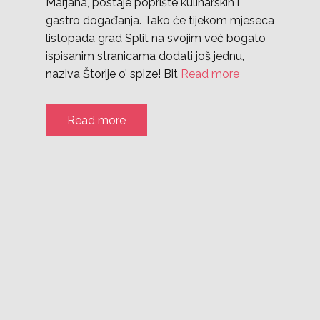
Marjana, postaje poprište kulinarskih i
gastro događanja. Tako će tijekom mjeseca
listopada grad Split na svojim već bogato
ispisanim stranicama dodati još jednu,
naziva Štorije o’ spize! Bit
Read more
Read more