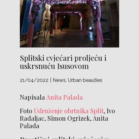
Splitski cvjećari proljeću i
uskrsnuću Isusovom
21/04/2022
News
,
Urban beauties
Napisala
Anita Palada
Foto
Udruženje obrtnika Split
, Ivo
Radaljac, Simon Ogrizek, Anita
Palada