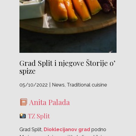
Grad Split i njegove Štorije o’
spize
05/10/2022
News
,
Traditional cuisine
Anita Palada
TZ Split
Grad Split,
Dioklecijanov grad
podno