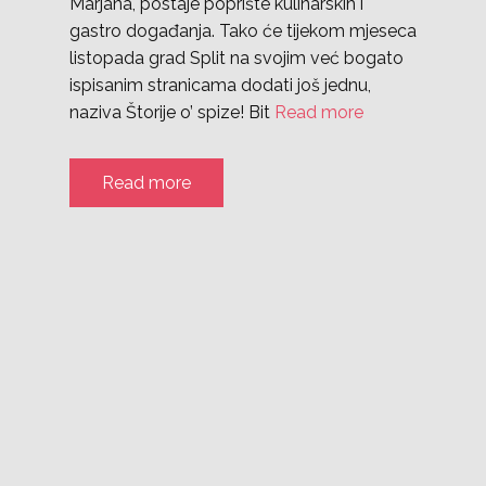
Marjana, postaje poprište kulinarskih i
gastro događanja. Tako će tijekom mjeseca
listopada grad Split na svojim već bogato
ispisanim stranicama dodati još jednu,
naziva Štorije o’ spize! Bit
Read more
Read more