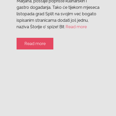
Marjana, postaje poprište kulinarskih i
gastro događanja. Tako će tijekom mjeseca
listopada grad Split na svojim već bogato
ispisanim stranicama dodati još jednu,
naziva Štorije o’ spize! Bit
Read more
Read more