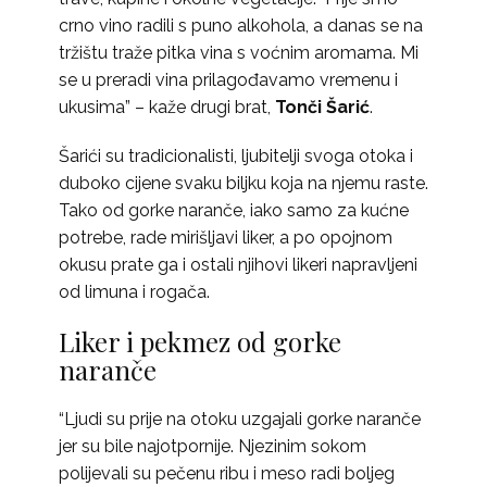
crno vino radili s puno alkohola, a danas se na
tržištu traže pitka vina s voćnim aromama. Mi
se u preradi vina prilagođavamo vremenu i
ukusima” – kaže drugi brat,
Tonči Šarić
.
Šarići su tradicionalisti, ljubitelji svoga otoka i
duboko cijene svaku biljku koja na njemu raste.
Tako od gorke naranče, iako samo za kućne
potrebe, rade mirišljavi liker, a po opojnom
okusu prate ga i ostali njihovi likeri napravljeni
od limuna i rogača.
Liker i pekmez od gorke
naranče
“Ljudi su prije na otoku uzgajali gorke naranče
jer su bile najotpornije. Njezinim sokom
polijevali su pečenu ribu i meso radi boljeg