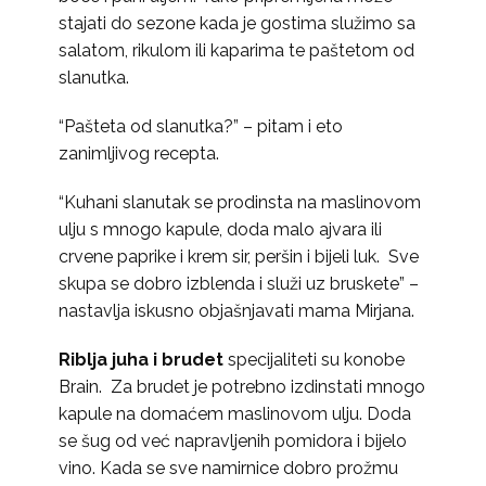
stajati do sezone kada je gostima služimo sa
salatom, rikulom ili kaparima te paštetom od
slanutka.
“Pašteta od slanutka?” – pitam i eto
zanimljivog recepta.
“Kuhani slanutak se prodinsta na maslinovom
ulju s mnogo kapule, doda malo ajvara ili
crvene paprike i krem sir, peršin i bijeli luk. Sve
skupa se dobro izblenda i služi uz bruskete” –
nastavlja iskusno objašnjavati mama Mirjana.
Riblja juha i brudet
specijaliteti su konobe
Brain. Za brudet je potrebno izdinstati mnogo
kapule na domaćem maslinovom ulju. Doda
se šug od već napravljenih pomidora i bijelo
vino. Kada se sve namirnice dobro prožmu