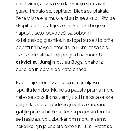
paralizirao, ali znali su da moraju spašavati
glavu. Padalo se, saplitalo. Djeca su plakala,
žene vrištale, a muškarci su iz sela kupili što se
skupiti da. U pratnji svećenika brže bolje su
napustili selo, odvodeći sa sobom i
katalonskog glasnika. Nastojali su se što brže
popeti na navjeći otočki vrh Hum jer sa te su
uzvisine imali najbolji pregled na more.
U
crkvici sv. Juraj
molili su Boga, onako iz
duše, da ih obrani od Katalonaca.
Kadli najednom! Zaglušujuća grmljavina
ispunila je nebo. Munje su padale prema moru,
nebo se spustilo na zemlju, ali i na katalonske
galije. Jak vjetar podizao je valove,
noseći
galije
prema hridima. Jedna po jedan lomila
se i rasipala po uzburkanom moru, a samo
nekoliko njih je uspjelo okrenuti kurs i vratit se