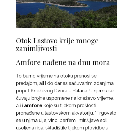
Otok Lastovo krije mnoge
zanimljivosti
Amfore nađene na dnu mora
To burno vrijeme na otoku prenosi se
predajom, ali i do danas sačuvanim zdanjima
poput Kneževog Dvora – Palaca. U njemu se
čuvaju brojne uspomene na kneževo vrijeme,
ali i
amfore
koje su tijekom prošlosti
pronađene u lastovskom akvatoriju. “Trgovalo
se u njima ulje, vino, parfemi, mirišljave soli,
usoljena riba, skladištile tijekom plovidbe u