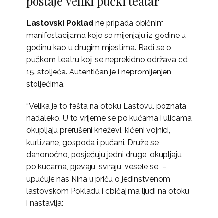
postaje veliki pučki teatar
Lastovski Poklad
ne pripada običnim
manifestacijama koje se mijenjaju iz godine u
godinu kao u drugim mjestima. Radi se o
pučkom teatru koji se neprekidno održava od
15. stoljeća. Autentičan je i nepromijenjen
stoljećima.
“Velika je to fešta na otoku Lastovu, poznata
nadaleko. U to vrijeme se po kućama i ulicama
okupljaju prerušeni kneževi, kićeni vojnici,
kurtizane, gospoda i pučani. Druže se
danonoćno, posjećuju jedni druge, okupljaju
po kućama, pjevaju, sviraju, vesele se” –
upućuje nas Nina u priču o jedinstvenom
lastovskom Pokladu i običajima ljudi na otoku
i nastavlja: