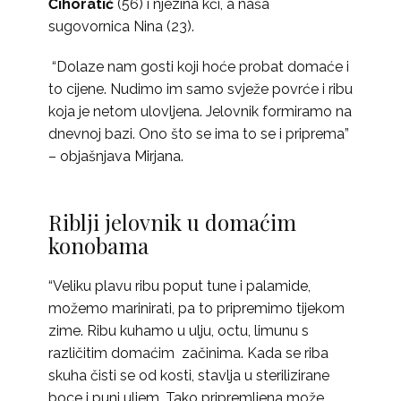
Čihoratić
(56) i njezina kći, a naša
sugovornica Nina (23).
“Dolaze nam gosti koji hoće probat domaće i
to cijene. Nudimo im samo svježe povrće i ribu
koja je netom ulovljena. Jelovnik formiramo na
dnevnoj bazi. Ono što se ima to se i priprema”
– objašnjava Mirjana.
Riblji jelovnik u domaćim
konobama
“Veliku plavu ribu poput tune i palamide,
možemo marinirati, pa to pripremimo tijekom
zime. Ribu kuhamo u ulju, octu, limunu s
različitim domaćim začinima. Kada se riba
skuha čisti se od kosti, stavlja u sterilizirane
boce i puni uljem. Tako pripremljena može