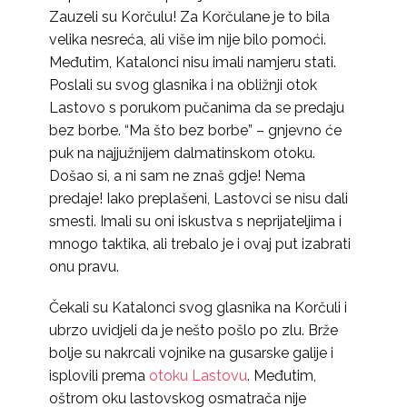
Zauzeli su Korčulu! Za Korčulane je to bila
velika nesreća, ali više im nije bilo pomoći.
Međutim, Katalonci nisu imali namjeru stati.
Poslali su svog glasnika i na obližnji otok
Lastovo s porukom pučanima da se predaju
bez borbe. “Ma što bez borbe” – gnjevno će
puk na najjužnijem dalmatinskom otoku.
Došao si, a ni sam ne znaš gdje! Nema
predaje! Iako preplašeni, Lastovci se nisu dali
smesti. Imali su oni iskustva s neprijateljima i
mnogo taktika, ali trebalo je i ovaj put izabrati
onu pravu.
Čekali su Katalonci svog glasnika na Korčuli i
ubrzo uvidjeli da je nešto pošlo po zlu. Brže
bolje su nakrcali vojnike na gusarske galije i
isplovili prema
otoku Lastovu
. Međutim,
oštrom oku lastovskog osmatrača nije