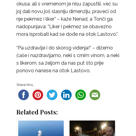
okusa, ali s vremenom je nisu zapustili, već su
joj dali novu još slasniju dimenziju, praveći od
nje pekmez i liker” – kaže Nenad, a Tonči ga
nadopunjava: “Liker i pekmez se obavezno
mora isprobati kad se dođe na otok Lastovo.”
“Pa uzdravlje i do skorog viđenja!” – dižemo
čaše i nazdravljamo, neki s crnim vinom, a neki
s likerom, sa željom da nas put što prije
ponovo nanese na otok Lastovo.
Share this...
Related Posts: