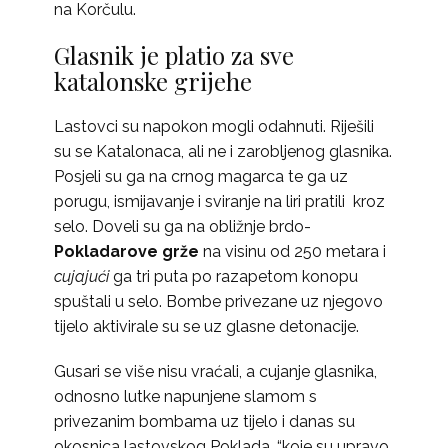
na Korčulu.
Glasnik je platio za sve
katalonske grijehe
Lastovci su napokon mogli odahnuti. Riješili
su se Katalonaca, ali ne i zarobljenog glasnika.
Posjeli su ga na crnog magarca te ga uz
porugu, ismijavanje i sviranje na liri pratili kroz
selo. Doveli su ga na obližnje brdo-
Pokladarove grže
na visinu od 250 metara i
cujajući
ga tri puta po razapetom konopu
spuštali u selo. Bombe privezane uz njegovo
tijelo aktivirale su se uz glasne detonacije.
Gusari se više nisu vraćali, a cujanje glasnika,
odnosno lutke napunjene slamom s
privezanim bombama uz tijelo i danas su
okosnica lastovskog Poklada, “koje su upravo