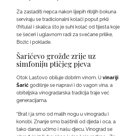
Za zasladiti nepca nakon lijepih ribljih bokuna
serviraju se tradicionalni kolači poput prkli
(fritula) i skalica što je suhi kolač od tijesta koje
se šećeri i uglavnom radi za svečane prilike,
Božić i poklade.
Šarićevo grožđe zrije uz
simfoniju ptičjeg pjeva
Otok Lastovo obiluje dobrim vinom. U
vinariji
Šarić
godišnje se napravi i do vagon vina, a
obiteljska vinogradarska tradicija traje već
generacijama.
“Brat i ja smo od malih nogu u vinogradu i
konobi. Znanje smo baštinili od djeda i oca, a
tako danas učimo i našu djecu. Vinograd se