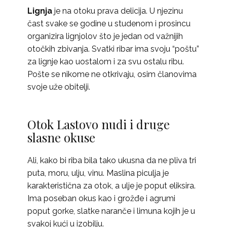
Lignja
je na otoku prava delicija. U njezinu
čast svake se godine u studenom i prosincu
organizira lignjolov što je jedan od važnijih
otočkih zbivanja. Svatki ribar ima svoju “poštu”
za lignje kao uostalom i za svu ostalu ribu.
Pošte se nikome ne otkrivaju, osim članovima
svoje uže obitelji.
Otok Lastovo nudi i druge
slasne okuse
Ali, kako bi riba bila tako ukusna da ne pliva tri
puta, moru, ulju, vinu. Maslina piculja je
karakteristična za otok, a ulje je poput eliksira.
Ima poseban okus kao i grožđe i agrumi
poput gorke, slatke naranče i limuna kojih je u
svakoj kući u izobilju.