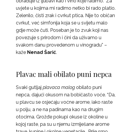
obrađuje iz ljubavi kao i vino koje radimo. Za
uvjete u kojima mi radimo netko bi rado platio.
Zelenilo, čisti zrak i cvrkut ptica. Nije to običan
cvrkut, već simfonija koja se u svijetu malo
gdje može čuti. Poseban je to zvuk koji nas
povezuje s prirodom i čini da uživamo u
svakom danu provedenom u vinogradu” –
kaže
Nenad Šarić
.
Plavac mali obilato puni nepca
Svaki gutljaj
plavaca malog
obilato puni
nepca, dajući okusom na bobičasto voće. “Da,
u plavcu se osjećaju voćne arome, iako raste
u polju, a ne na padinama kao na drugim
otocima. Grožđe pokupi okuse iz okoline u
kojoj raste, pa su u njemu izmiješane arome
trave, kupine i okolne vegetacije. Prije smo