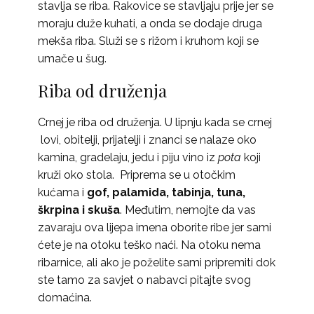
stavlja se riba. Rakovice se stavljaju prije jer se
moraju duže kuhati, a onda se dodaje druga
mekša riba. Služi se s rižom i kruhom koji se
umače u šug.
Riba od druženja
Crnej je riba od druženja. U lipnju kada se crnej
lovi, obitelji, prijatelji i znanci se nalaze oko
kamina, gradelaju, jedu i piju vino iz
pota
koji
kruži oko stola. Priprema se u otočkim
kućama i
gof, palamida, tabinja, tuna,
škrpina i skuša
. Međutim, nemojte da vas
zavaraju ova lijepa imena oborite ribe jer sami
ćete je na otoku teško naći. Na otoku nema
ribarnice, ali ako je poželite sami pripremiti dok
ste tamo za savjet o nabavci pitajte svog
domaćina.