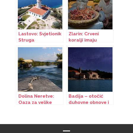
Lastovo: Svjetionik
Zlarin: Crveni
Struga
koralji imaju
čarobnu moć
Dolina Neretve:
Badija – otočić
Oaza za velike
duhovne obnove i
doživljaje
emocionalnog
iscjeljenja