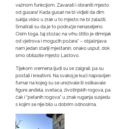
važnom funkcijom. Zavarati i obraniti mjesto
od gusara! Kada gusari ne bi vidjeli da dim
suklja visko u zrak u to mjesto ne bi zalazili.
Smatrali su da je to područje nenaseljeno.
Osim toga, taj stožac na vrhu štitio je dimnjak
od vjetrova i mogućih požara” – objašnjava
nam jedan stariji mještanin, onako usput, dok
smo obilazile mjesto Lastovo.
Tijekom vremena ljudi su se zaigrali, pa su
postali i kreativni. Na svakoj je kući napravljen
fumar na kojeg su se urezivale ili oslikavale
figure anđela, svetaca, životinjskih rogova, pa
čak i “petanih rogova” u znak ruganja susjedu
s kojim se nije bilo u dobrim odnosima.