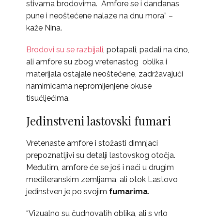
stivama brodovima. Amfore se i dandanas
pune i neoštećene nalaze na dnu mora” –
kaže Nina.
Brodovi su se razbijali
, potapali, padali na dno,
ali amfore su zbog vretenastog oblika i
materijala ostajale neoštećene, zadržavajući
namirnicama nepromijenjene okuse
tisućljećima.
Jedinstveni lastovski fumari
Vretenaste amfore i stožasti dimnjaci
prepoznatljivi su detalji lastovskog otočja.
Međutim, amfore će se još i naći u drugim
mediteranskim zemljama, ali otok Lastovo
jedinstven je po svojim
fumarima
.
“Vizualno su čudnovatih oblika, ali s vrlo