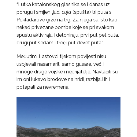
“Lutka katalonskog glasnika se i danas uz
porugu i smijeh ljudi
cuja
(spušta) tri puta s
Pokladarove grže na trg. Za njega su isto kao i
nekad privezane bombe koje se pri svakom
spustu aktiviraju i detoniraju, prvi put pet puta,
drugi put sedam i treći put devet puta.”
Međutim, Lastovci tijekom povijesti nisu
uspjevali nasamariti samo gusare, već i
mnoge druge vojske i neprijatelje. Navlačili su
im oni lukavo brodove na hridi, razbijali ih i
potapali za nevremena.