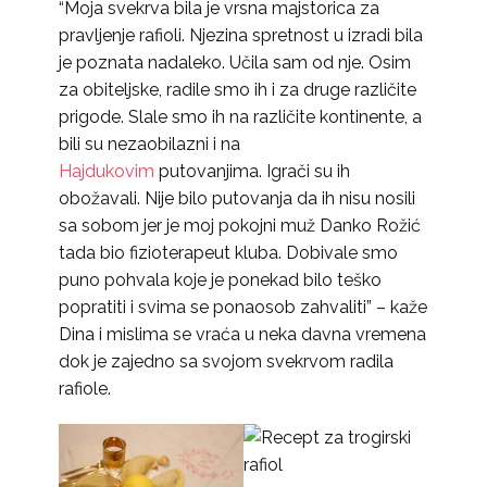
“Moja svekrva bila je vrsna majstorica za
pravljenje rafioli. Njezina spretnost u izradi bila
je poznata nadaleko. Učila sam od nje. Osim
za obiteljske, radile smo ih i za druge različite
prigode. Slale smo ih na različite kontinente, a
bili su nezaobilazni i na
Hajdukovim
putovanjima. Igrači su ih
obožavali. Nije bilo putovanja da ih nisu nosili
sa sobom jer je moj pokojni muž Danko Rožić
tada bio fizioterapeut kluba. Dobivale smo
puno pohvala koje je ponekad bilo teško
popratiti i svima se ponaosob zahvaliti” – kaže
Dina i mislima se vraća u neka davna vremena
dok je zajedno sa svojom svekrvom radila
rafiole.