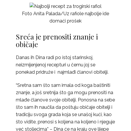
Foto Anita Palada/Uz rafiole najbolje ide
domaći prošek
Sreća je prenositi znanje i
običaje
Danas ih Dina radi po istoj starinskoj,
neizmijenjenoj recepturi u čemu joj se
ponekad pridruže i najmlađi članovi obitelji.
“Sretna sam što sam imala od koga baštiniti
znanje, a još sretnija što ga mogu prenositi na
mlađe članove svoje obitelji. Ponosna na sebe
što sam ih naučila da poštuju običaje obitelji i
tradiciju svoga grada koja se unašoj kući, kao
što vidite, prenosi s koljena na koljeno i njeguje
već stoljećima” – Dina će na kraju ove lijepe