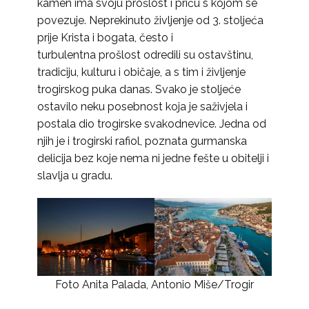
kamen ima svoju prošlost i priču s kojom se
povezuje. Neprekinuto življenje od 3. stoljeća
prije Krista i bogata, često i
turbulentna prošlost odredili su ostavštinu,
tradiciju, kulturu i običaje, a s tim i življenje
trogirskog puka danas. Svako je stoljeće
ostavilo neku posebnost koja je saživjela i
postala dio trogirske svakodnevice. Jedna od
njih je i trogirski rafiol, poznata gurmanska
delicija bez koje nema ni jedne fešte u obitelji i
slavlja u gradu.
Foto Anita Palada, Antonio Miše/Trogir