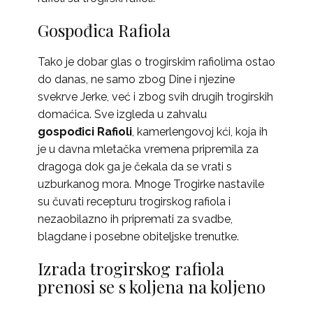
Gospođica Rafiola
Tako je dobar glas o trogirskim rafiolima ostao
do danas, ne samo zbog Dine i njezine
svekrve Jerke, već i zbog svih drugih trogirskih
domaćica. Sve izgleda u zahvalu
gospođici Rafioli
, kamerlengovoj kći, koja ih
je u davna mletačka vremena pripremila za
dragoga dok ga je čekala da se vrati s
uzburkanog mora. Mnoge Trogirke nastavile
su čuvati recepturu trogirskog rafiola i
nezaobilazno ih pripremati za svadbe,
blagdane i posebne obiteljske trenutke.
Izrada trogirskog rafiola
prenosi se s koljena na koljeno