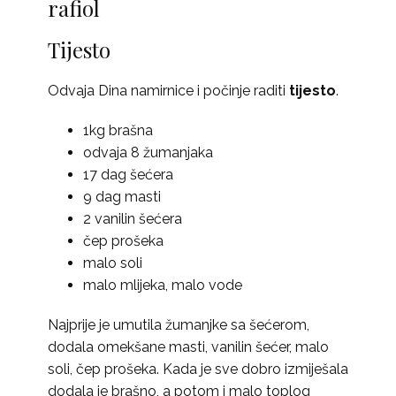
rafiol
Tijesto
Odvaja Dina namirnice i počinje raditi
tijesto
.
1kg brašna
odvaja 8 žumanjaka
17 dag šećera
9 dag masti
2 vanilin šećera
čep prošeka
malo soli
malo mlijeka, malo vode
Najprije je umutila žumanjke sa šećerom,
dodala omekšane masti, vanilin šećer, malo
soli, čep prošeka. Kada je sve dobro izmiješala
dodala je brašno, a potom i malo toplog