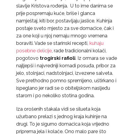
slavlje Kristova rođenja. U to ime danima se
prije pospremaju kuće, briše i glanca
namještaj, kiti bor, postavljaju jaslice. Kuhinja
postaje sveto mjesto za sve domaćice, čak i
za one koji u njoj nemaju mnogo vremena
boraviti. Vade se starinski recepti,
kuhaju
posebne delicije
, rade tradicionalni kolači,
pogotovo
trogirski rafioli
. Iz ormara se vade
najljepši i najvredniji komadi posuđa, pribor za
jelo, stolnjaci, nadstolnjaci, izvezene salveta.
Sve prethodno pomno spremljeno, uštirkano i
ispeglano jer radi se o obiteljskom nasljeđu
starom i po nekoliko stotina godina.
Iza orošenih stakala vidi se silueta koja
užurbano prelazi s jednog kraja kuhinje na
drugi. To je sigurno domaćica koja vrijedno
priprema jela i kolače. Ono malo pare što