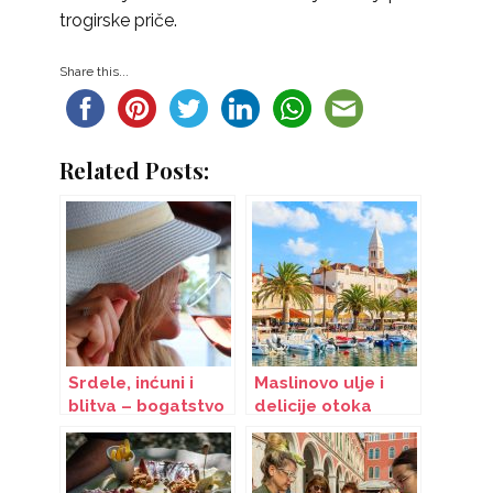
trogirske priče.
Share this...
Related Posts:
Srdele, inćuni i
Maslinovo ulje i
blitva – bogatstvo
delicije otoka
okusa na
Brača
dalmatinskoj
trpezi