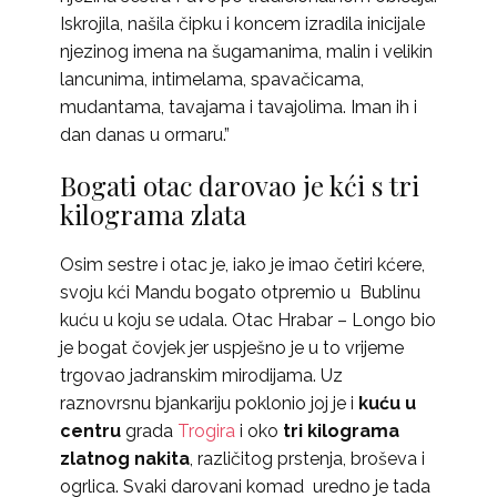
Iskrojila, našila čipku i koncem izradila inicijale
njezinog imena na šugamanima, malin i velikin
lancunima, intimelama, spavačicama,
mudantama, tavajama i tavajolima. Iman ih i
dan danas u ormaru.”
Bogati otac darovao je kći s tri
kilograma zlata
Osim sestre i otac je, iako je imao četiri kćere,
svoju kći Mandu bogato otpremio u Bublinu
kuću u koju se udala. Otac Hrabar – Longo bio
je bogat čovjek jer uspješno je u to vrijeme
trgovao jadranskim mirodijama. Uz
raznovrsnu bjankariju poklonio joj je i
kuću u
centru
grada
Trogira
i oko
tri kilograma
zlatnog nakita
, različitog prstenja, broševa i
ogrlica. Svaki darovani komad uredno je tada