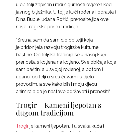
u obitelji zapisan i radi sigurnosti ovjeren kod
javnog bilježnika. U toj je kući rođena i odrasla i
Dina Buble, udana Rožić, prenositeljica ove
naše trogirske priče i tradicije.
“Sretna sam da sam dio obitelji koja
je pridonijela razvoju trogirske kulturne
baštine. Obiteljska tradicija se u našoj kući
prenosila s koljena na koljeno. Sve običaje koje
sam baštinila u svojoj rođenoj, a potom i
udanoj obitelji u srcu čuvam i u djelo
provodim, a sve kako bih i moju djecu
animirala da je nastave održavati i prenositi.”
Trogir – Kameni ljepotan s
dugom tradicijom
Trogir
je kameni ljepotan. Tu svaka kuća i