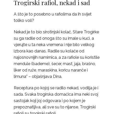
Trogirski rafiol, nekad i sad
A što je to posebno u rafiolima da ih svijet
toliko voli?
Nekad je to bio sirotinjski kolač. Stare Trogirke
su ga radile od onoga što su imale u kući, a
vjerujte u ta neka vremena i nije bilo velikog
izbora kao danas. Radile su kolače od
najosnovnijih namirnica, a za rafiole su koristile
mendule (bademe), šećer, mast, jaja, brašno,
liker od ruže, maraskina, koricu naranče i
limuna” – objašnjava Dina.
Receptura po kojoj se radilo nekad, vodilja je i
sada. Svaka trogirska domaćica ima neki svoj
sastojak koji joj odgovara i po kojem je
prepoznatljiva, ali sve su to nijanse. Trogirski
rafioli su trogirski rafioli.