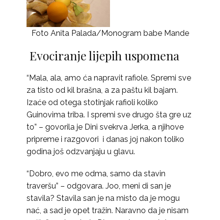
Foto Anita Palada/Monogram babe Mande
Evociranje lijepih uspomena
“Mala, ala, amo ća napravit rafiole. Spremi sve
za tisto od kil brašna, a za paštu kil bajam.
Izaće od otega stotinjak rafioli koliko
Guinovima triba. I spremi sve drugo šta gre uz
to” – govorila je Dini svekrva Jerka, a njihove
pripreme i razgovori i danas joj nakon toliko
godina još odzvanjaju u glavu.
“Dobro, evo me odma, samo da stavin
traveršu” – odgovara. Joo, meni di san je
stavila? Stavila san je na misto da je mogu
nać, a sad je opet tražin. Naravno da je nisam