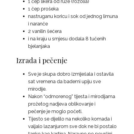
1 čep likera od ruže (rozolia)
1 čep prošeka
nastruganu koricu i sok od jednog limuna
i naranče
2 vanilin šećera
i na kraju u smjesu dodala 8 tučenih
bjelanjaka
Izrada i pečenje
Sve je skupa dobro izmiješala i ostavila
sat vremena da bademi upiju sve
mirodije.
Nakon “odmorenog” tijesta i mirodijama
prožetog nadjeva oblikovanje i
pečenje je moglo početi.
Tijesto se dijelilo na nekoliko komada i
valjalo lazanjurom sve dok ne bi postalo
tanko kao kartina. Naravno po površini