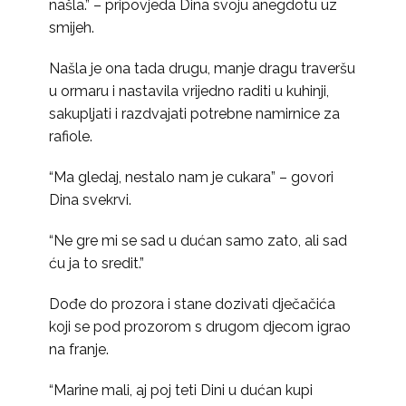
našla.” – pripovjeda Dina svoju anegdotu uz
smijeh.
Našla je ona tada drugu, manje dragu traveršu
u ormaru i nastavila vrijedno raditi u kuhinji,
sakupljati i razdvajati potrebne namirnice za
rafiole.
“Ma gledaj, nestalo nam je cukara” – govori
Dina svekrvi.
“Ne gre mi se sad u dućan samo zato, ali sad
ću ja to sredit.”
Dođe do prozora i stane dozivati dječačića
koji se pod prozorom s drugom djecom igrao
na franje.
“Marine mali, aj poj teti Dini u dućan kupi