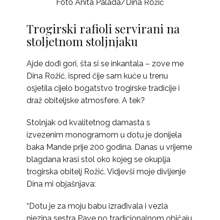
Foto Anita Palada/Dina Rožić
Trogirski rafioli servirani na
stoljetnom stoljnjaku
Ajde dođi gori, šta si se inkantala – zove me
Dina Rožić, ispred čije sam kuće u trenu
osjetila cijelo bogatstvo trogirske tradicije i
draž obiteljske atmosfere. A tek?
Stolnjak od kvalitetnog damasta s
izvezenim monogramom u dotu je donijela
baka Mande prije 200 godina. Danas u vrijeme
blagdana krasi stol oko kojeg se okuplja
trogirska obitelj Rožić. Vidjevši moje divljenje
Dina mi objašnjava:
“Dotu je za moju babu izrađivala i vezla
njezina sestra Pave po tradicionalnom običaju.