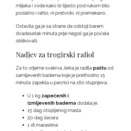
mlijeka i vode kako bi tijesto pod rukom bilo
podatno i rahlo, ni pretvrdo, ni premekano.
Ostavila ga je sa strane da odstoji barem
dvadesetak minuta prije negoli ga je počela
oblikovati.
Nadjev za trogirski rafiol
Za to vrijeme svekrva Jerka je radila
paštu
od
samljevenih badema koje je prethodno 15
minuta zapekla u pećnici na 160 stupnjeva.
U 1 kg
zapečenih i
izmljevenih badema
dodala je:
15 dag otopljenog masla
50 dag šećera
1 dl maraskina